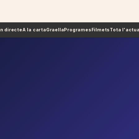
 En directe
A la carta
Graella
Programes
Filmets
Tota l'actua