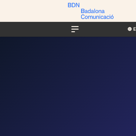
🔴​​
Menu