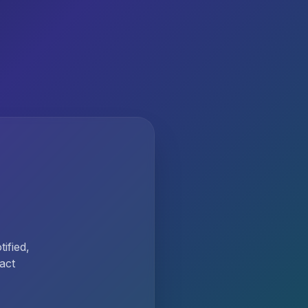
ified,
act