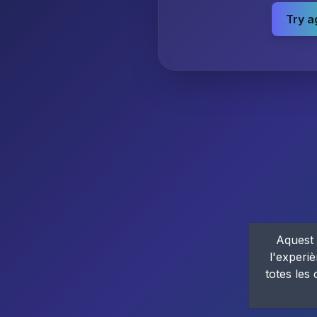
Try a
Aquest 
l'experiè
totes les