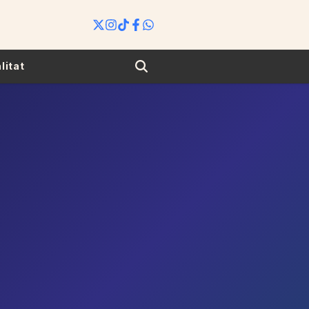
Search
litat