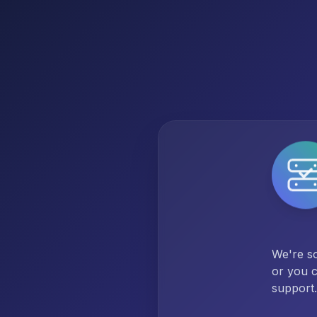
We're so
or you c
support.