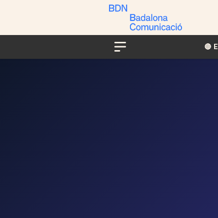
🔴​​
Menu