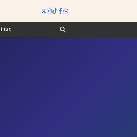
Search
litat