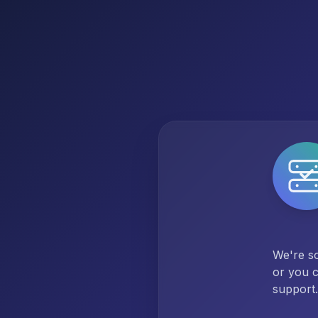
We're so
or you c
support.