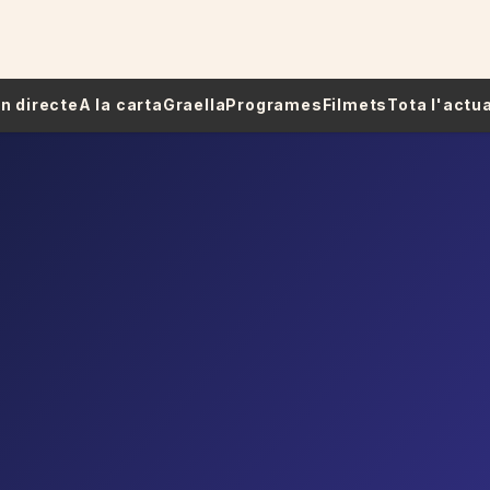
 En directe
A la carta
Graella
Programes
Filmets
Tota l'actua