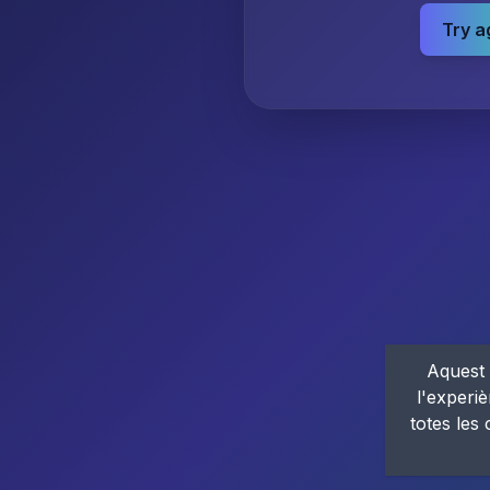
Try a
Aquest 
l'experiè
totes les