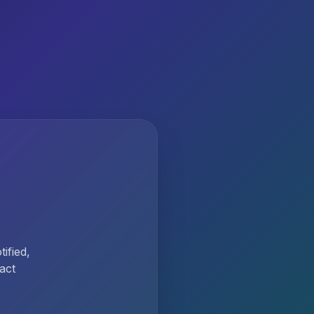
ified,
act