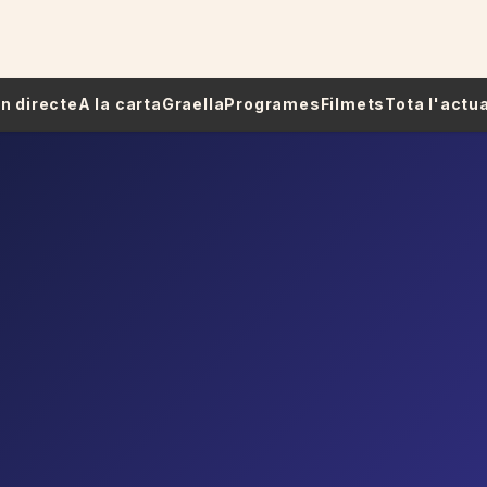
 En directe
A la carta
Graella
Programes
Filmets
Tota l'actua