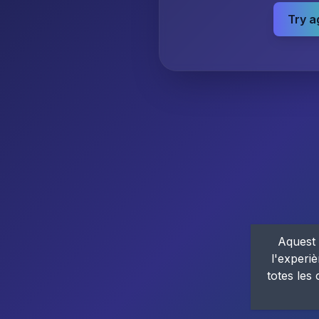
Try a
Aquest 
l'experiè
totes les