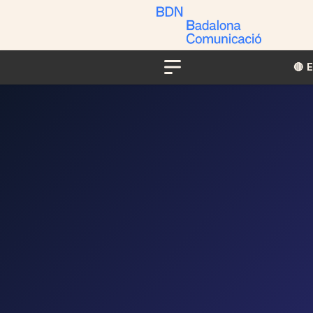
🔴​​
Menu