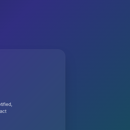
ified,
act