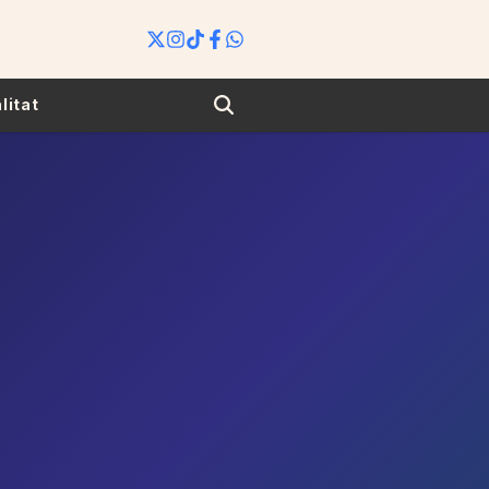
Search
litat