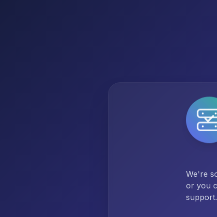
We're so
or you c
support.