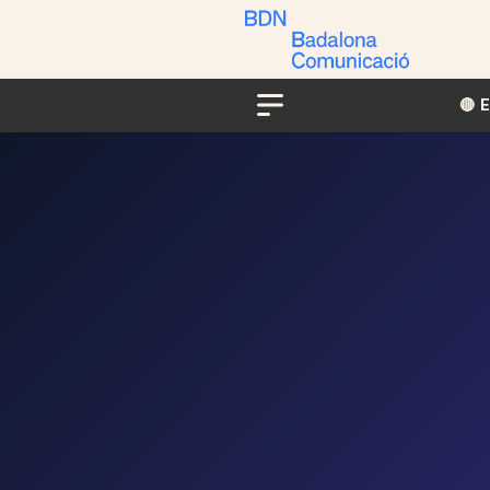
🔴​​
Menu