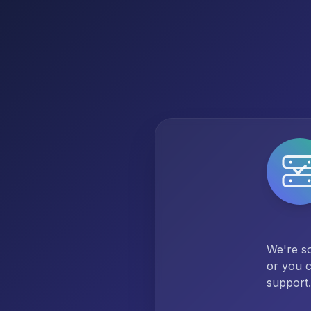
We're so
or you c
support.