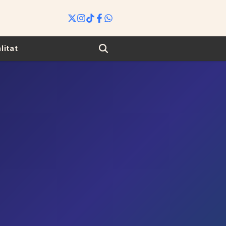
Search
litat