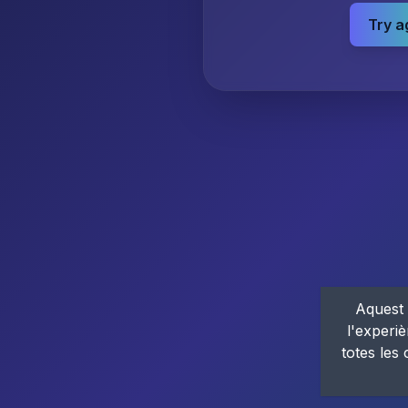
Try a
Aquest 
l'experiè
totes les