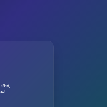
ified,
act