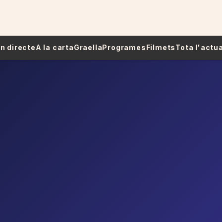
 En directe
A la carta
Graella
Programes
Filmets
Tota l'actua