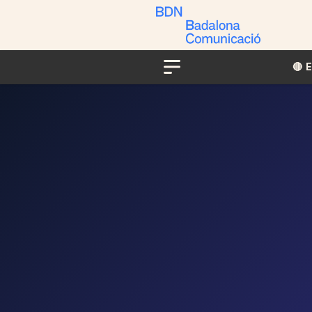
🔴​​
Menu