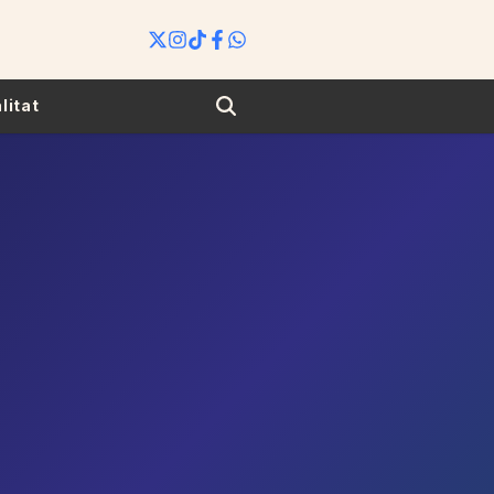
Search
litat