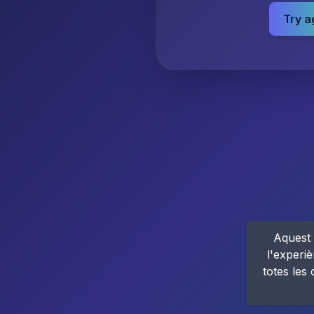
Try a
Aquest 
l'experiè
totes les