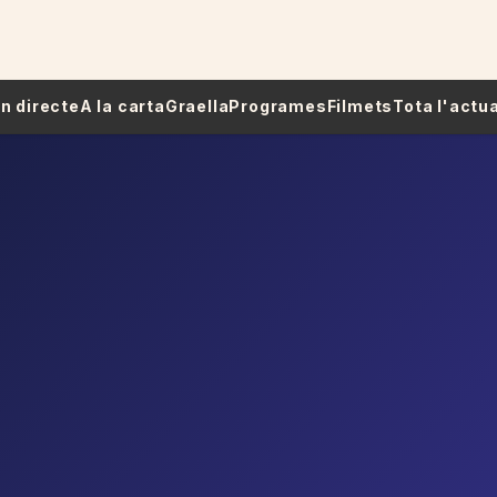
 En directe
A la carta
Graella
Programes
Filmets
Tota l'actua