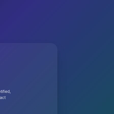
ified,
act