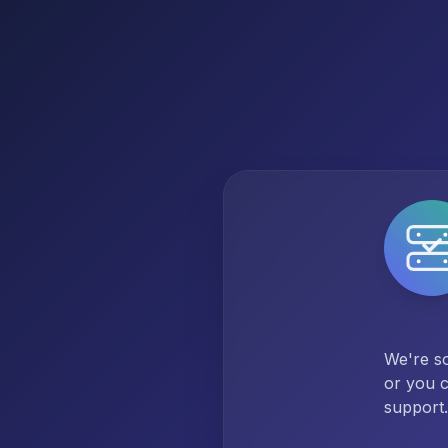
We're so
or you c
support.