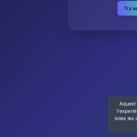
Try a
Aquest 
l'experiè
totes les