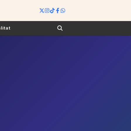
Search
litat