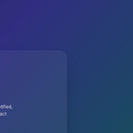
ified,
act