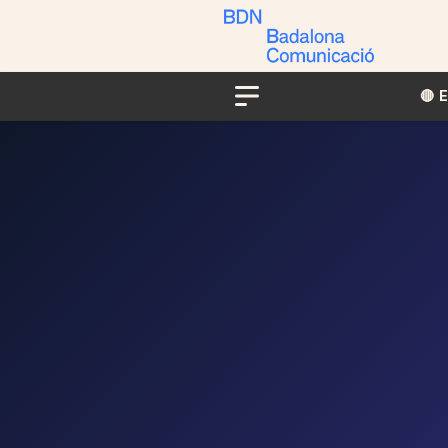
🔴​​
Menu