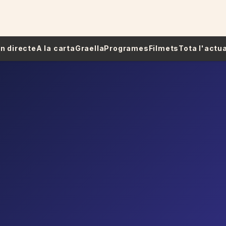
 En directe
A la carta
Graella
Programes
Filmets
Tota l'actua