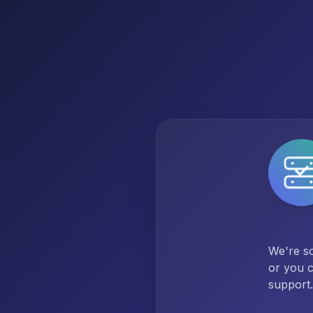
We're so
or you c
support.