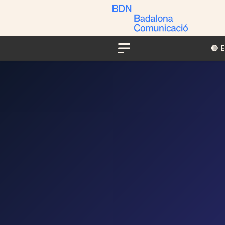
🔴​​
Menu