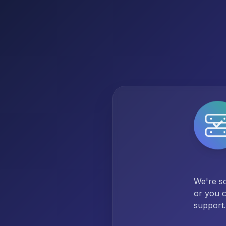
We're so
or you c
support.