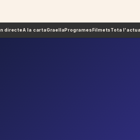
 En directe
A la carta
Graella
Programes
Filmets
Tota l'actua