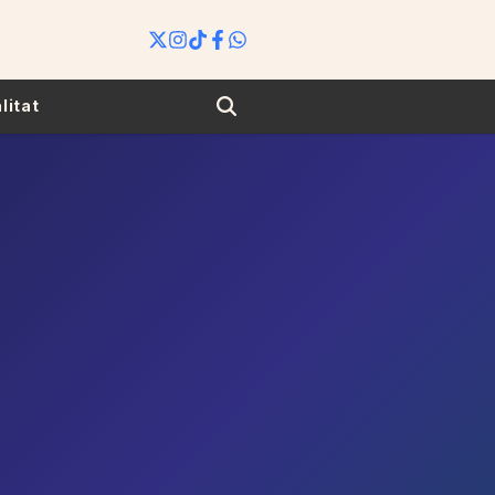
Search
litat