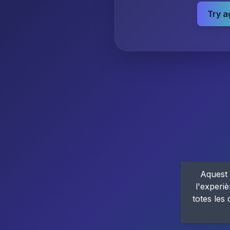
Try a
Aquest 
l'experiè
totes les