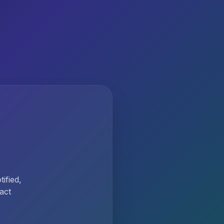
ified,
act