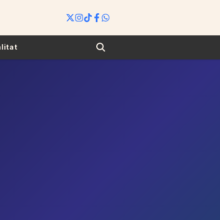
Search
litat