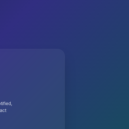
ified,
act