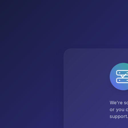
We're so
or you c
support.