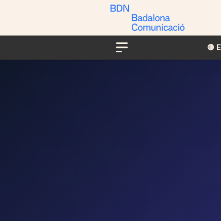
🔴​​
Menu