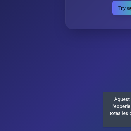
Try a
Aquest 
l'experiè
totes les