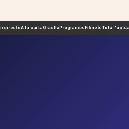
 En directe
A la carta
Graella
Programes
Filmets
Tota l'actua