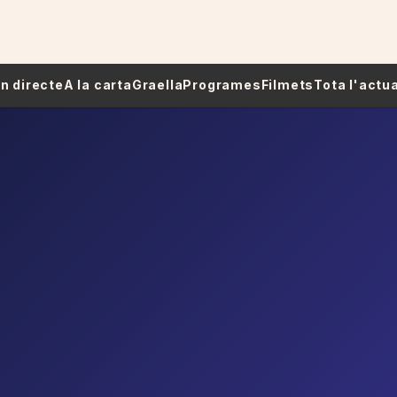
 En directe
A la carta
Graella
Programes
Filmets
Tota l'actua