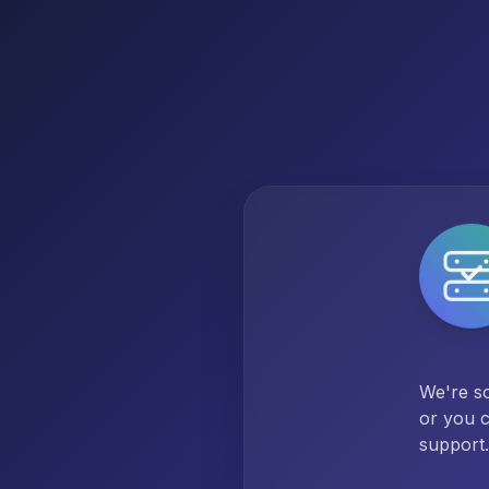
We're so
or you c
support.