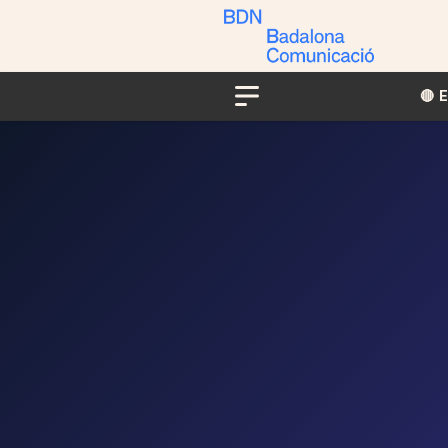
🔴​​
Menu