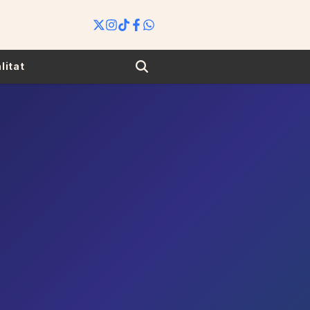
Search
litat