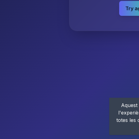
Try a
Aquest 
l'experiè
totes les