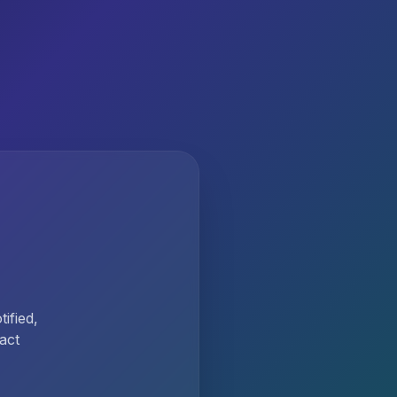
ified,
act