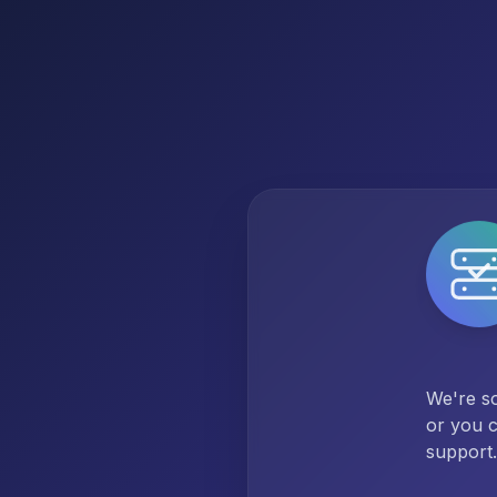
We're so
or you c
support.