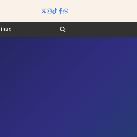
Search
litat