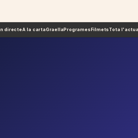
 En directe
A la carta
Graella
Programes
Filmets
Tota l'actua