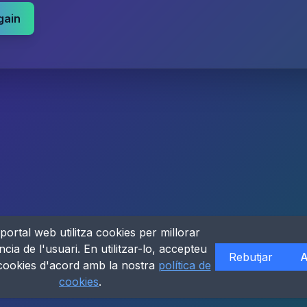
gain
portal web utilitza cookies per millorar
ncia de l'usuari. En utilitzar-lo, accepteu
Rebutjar
A
 cookies d'acord amb la nostra
política de
cookies
.