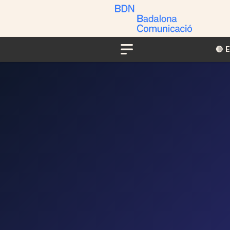
🔴​​
Menu