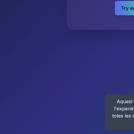
Try a
Aquest 
l'experiè
totes les