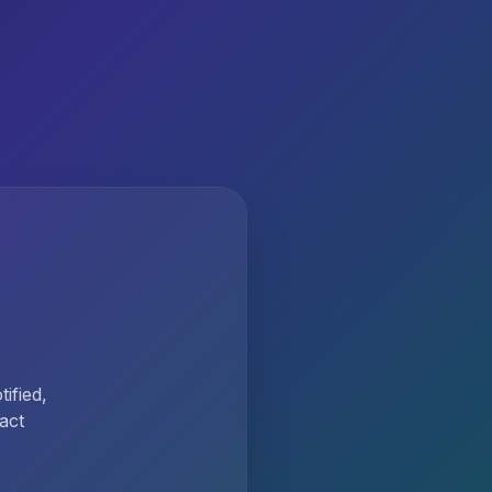
ified,
act