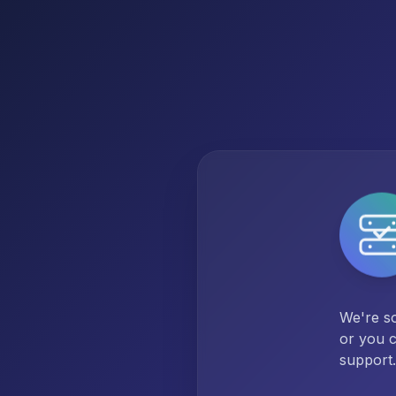
We're so
or you c
support.