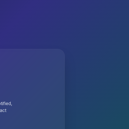
ified,
act