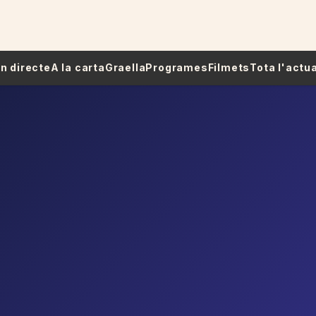
 En directe
A la carta
Graella
Programes
Filmets
Tota l'actua