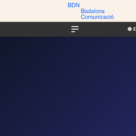
🔴​​
Menu