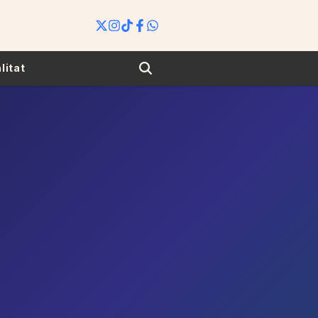
Search
litat