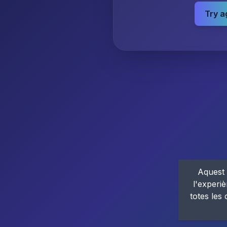
Try a
Aquest 
l'experiè
totes les