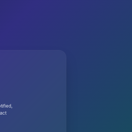
ified,
act