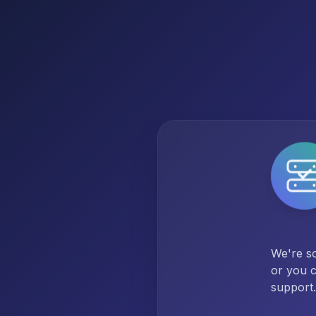
We're so
or you c
support.