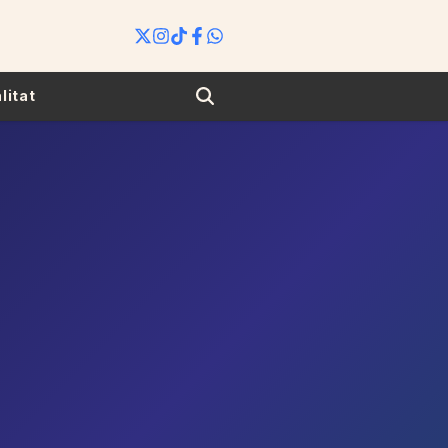
Search
litat