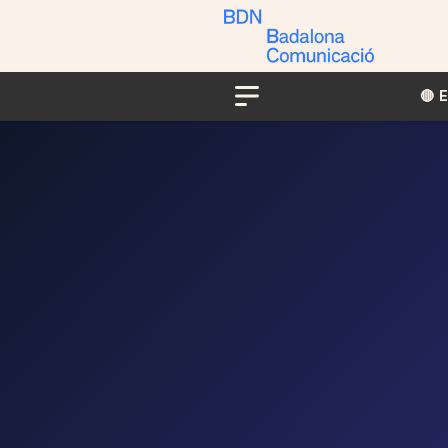
🔴​​
Menu