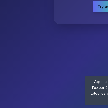
Try a
Aquest 
l'experiè
totes les