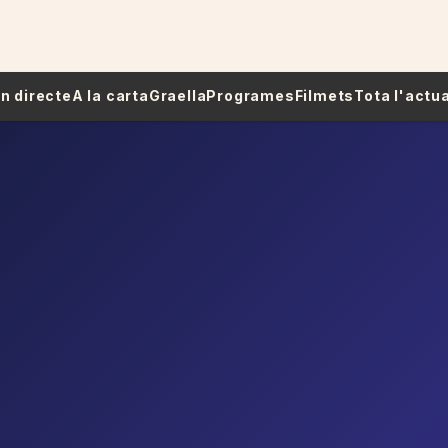
 En directe
A la carta
Graella
Programes
Filmets
Tota l'actua