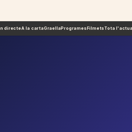
 En directe
A la carta
Graella
Programes
Filmets
Tota l'actua