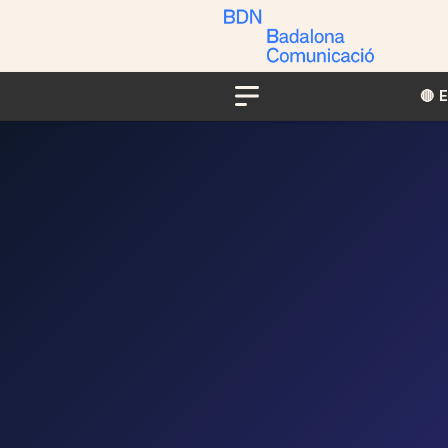
🔴​​
Menu