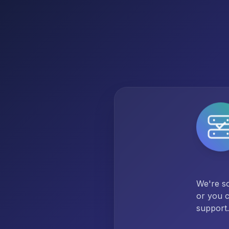
We're so
or you c
support.