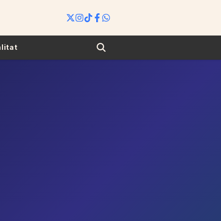
Search
litat