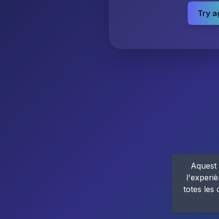
Try a
Aquest 
l'experiè
totes les