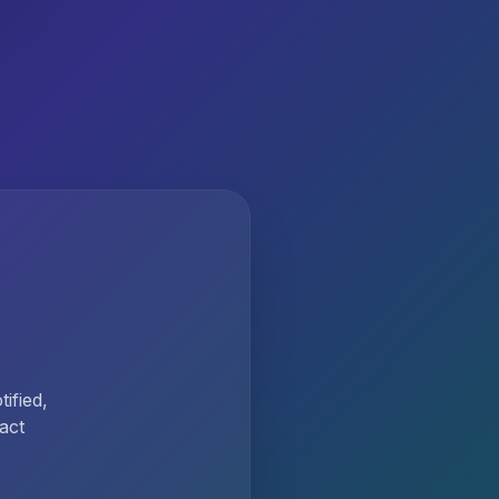
ified,
act