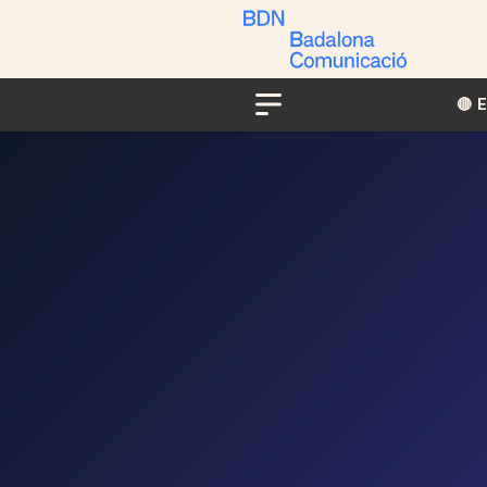
🔴​​
Menu