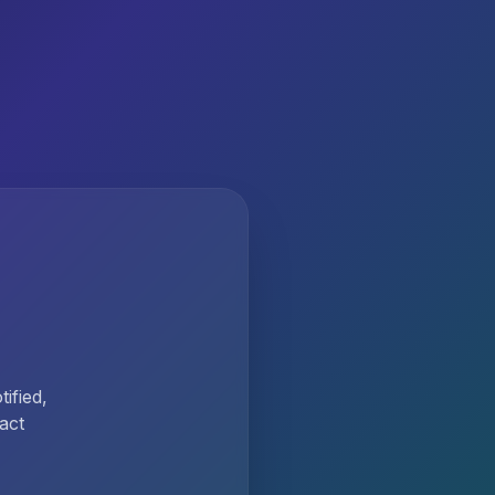
ified,
act