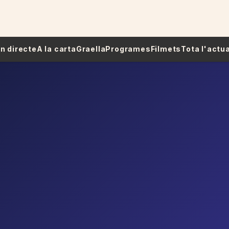
 En directe
A la carta
Graella
Programes
Filmets
Tota l'actua