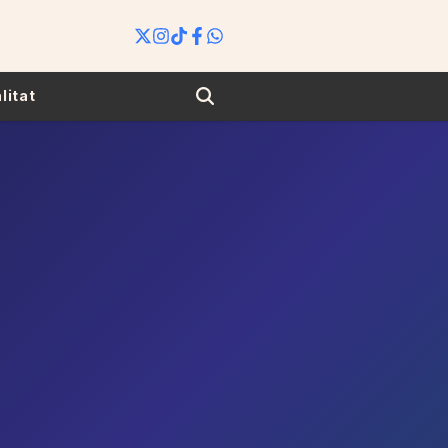
Search
litat