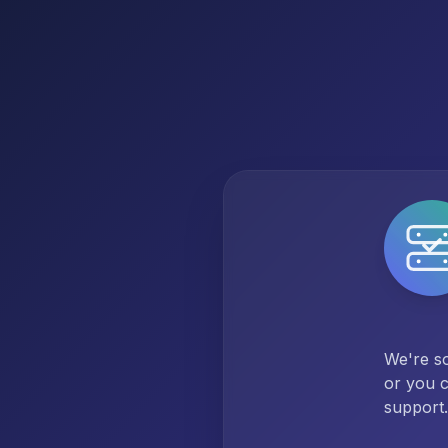
We're so
or you c
support.