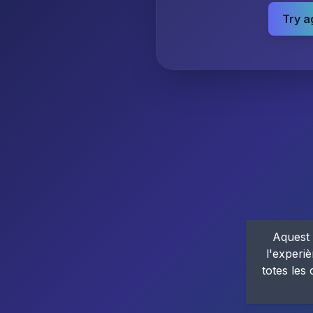
Try a
Aquest 
l'experiè
totes les