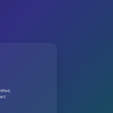
ified,
act