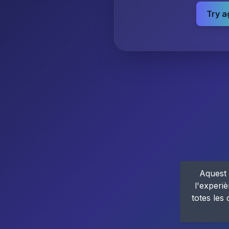
Try a
Aquest 
l'experiè
totes les