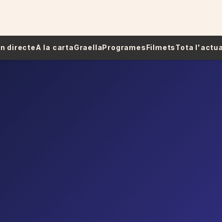
 En directe
A la carta
Graella
Programes
Filmets
Tota l'actua