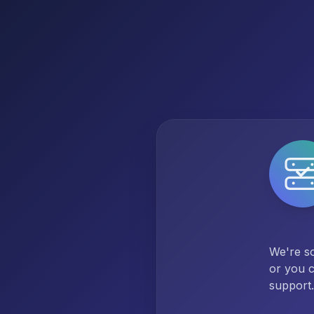
We're so
or you c
support.