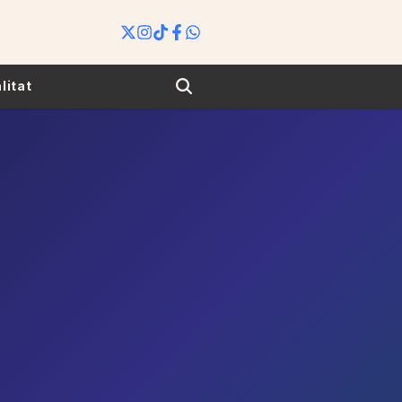
Search
litat