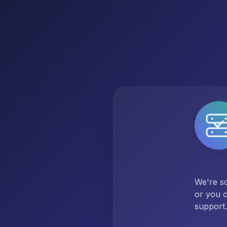
We're so
or you c
support.