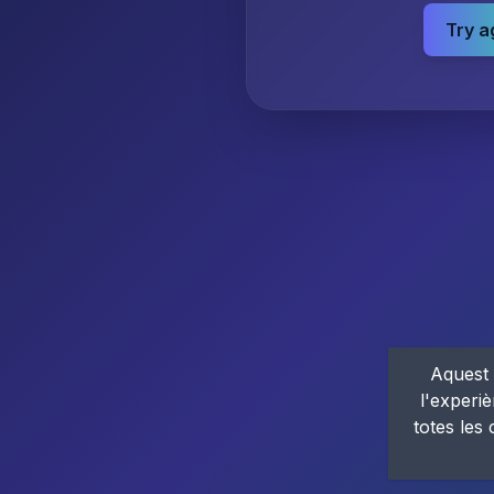
Try a
Aquest 
l'experiè
totes les