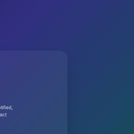
ified,
act