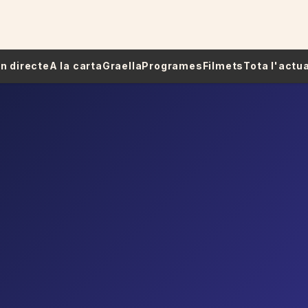
 En directe
A la carta
Graella
Programes
Filmets
Tota l'actua