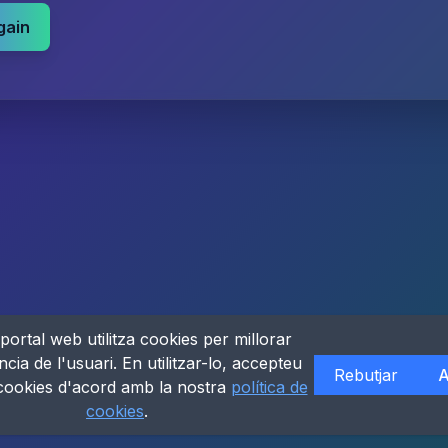
gain
portal web utilitza cookies per millorar
ncia de l'usuari. En utilitzar-lo, accepteu
Rebutjar
A
 cookies d'acord amb la nostra
política de
cookies
.