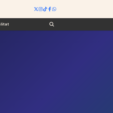
Search
litat