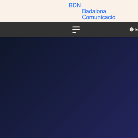
🔴​​
Menu