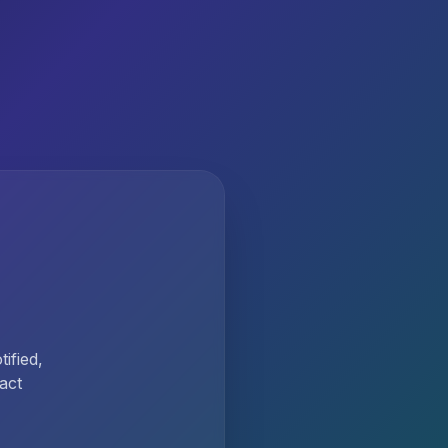
ified,
act