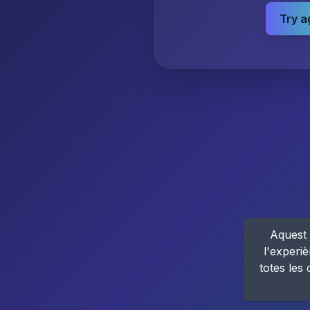
Try a
Aquest 
l'experiè
totes les