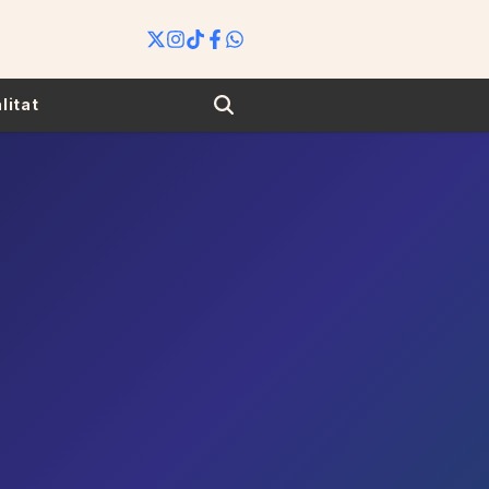
Search
litat