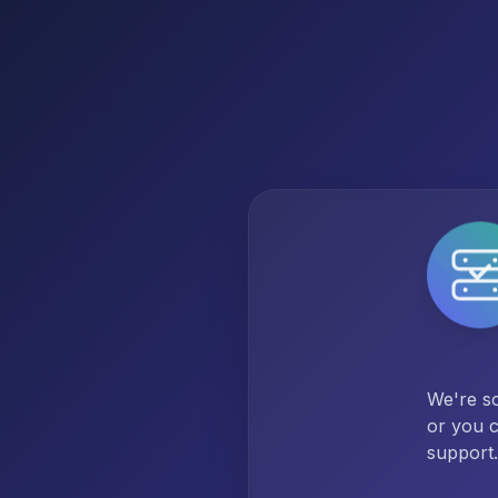
We're so
or you c
support.