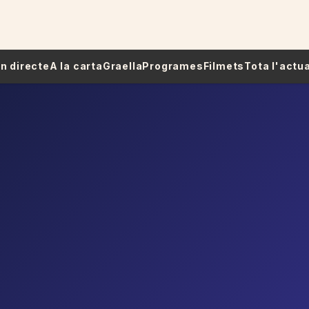
 En directe
A la carta
Graella
Programes
Filmets
Tota l'actua