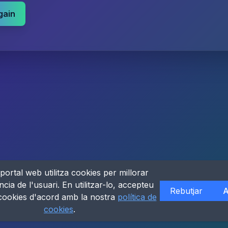
gain
portal web utilitza cookies per millorar
ncia de l'usuari. En utilitzar-lo, accepteu
Rebutjar
A
 cookies d'acord amb la nostra
política de
cookies
.