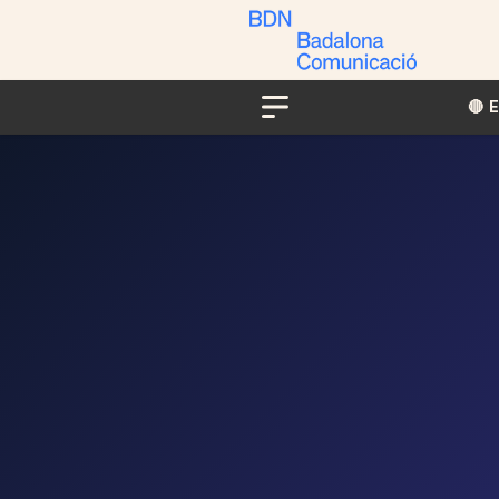
🔴​​
Menu