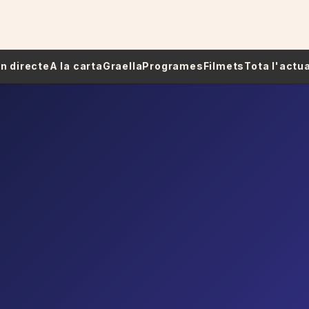
 En directe
A la carta
Graella
Programes
Filmets
Tota l'actua