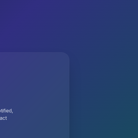
ified,
act