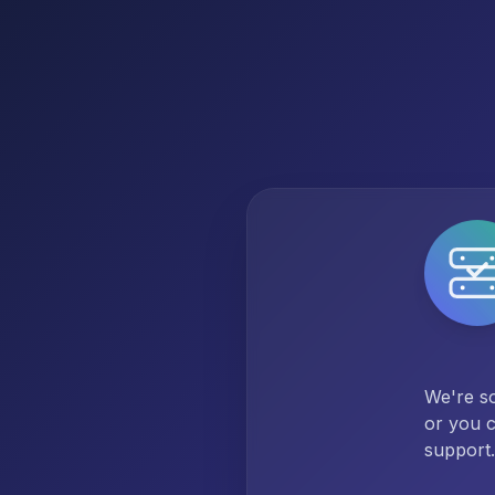
We're so
or you c
support.