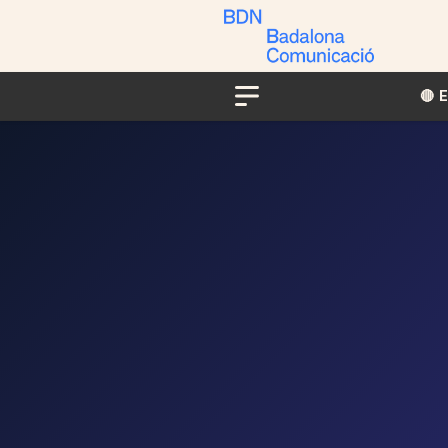
🔴​​
Menu