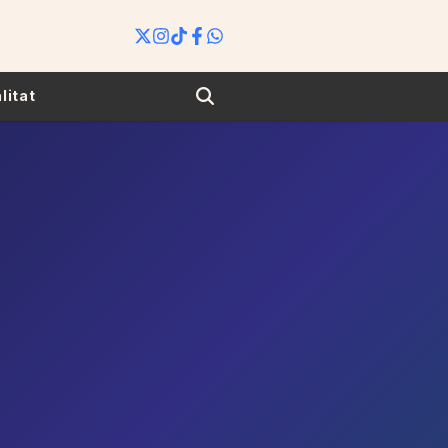
Search
litat