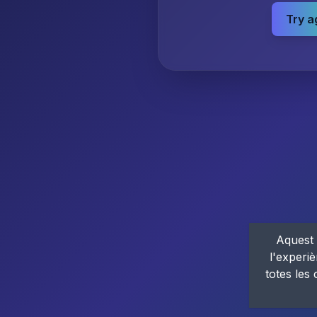
Try a
Aquest 
l'experiè
totes les