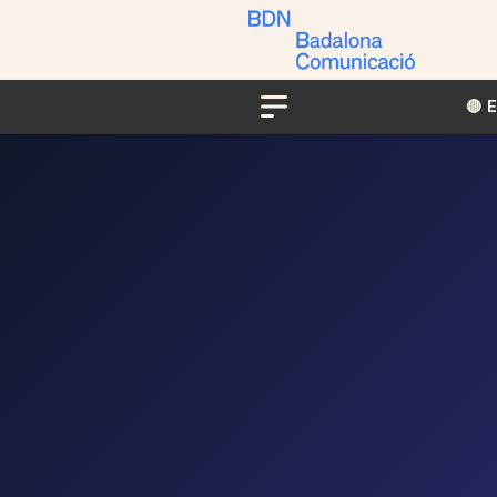
🔴​​
Menu