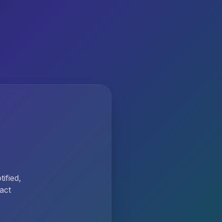
ified,
act