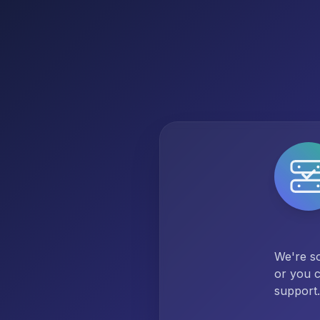
We're so
or you c
support.