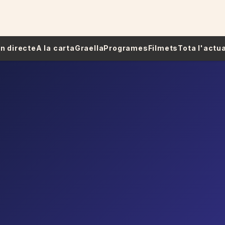
 En directe
A la carta
Graella
Programes
Filmets
Tota l'actua