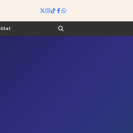
Search
litat