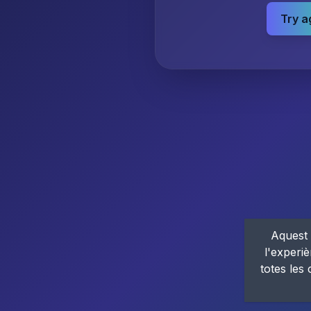
Try a
Aquest 
l'experiè
totes les