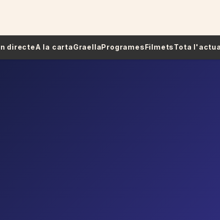
 En directe
A la carta
Graella
Programes
Filmets
Tota l'actua