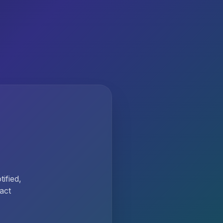
ified,
act