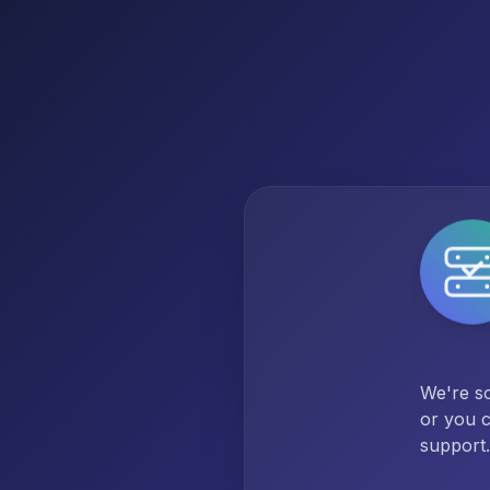
We're so
or you c
support.