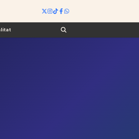
Search
litat