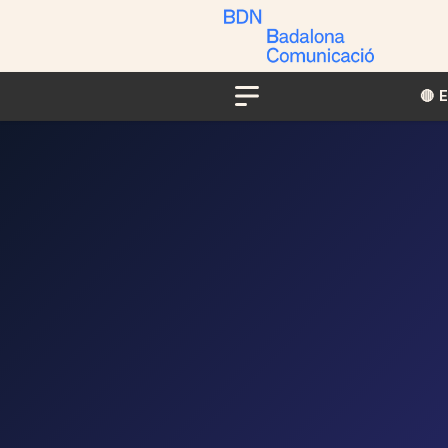
🔴​​
Menu