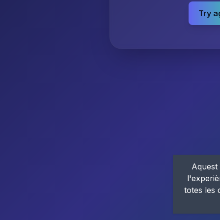
Try a
Aquest 
l'experiè
totes les