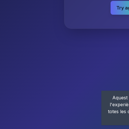
Try a
Aquest 
l'experiè
totes les