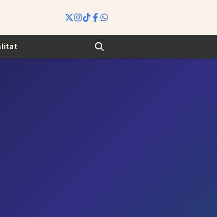
Search
litat