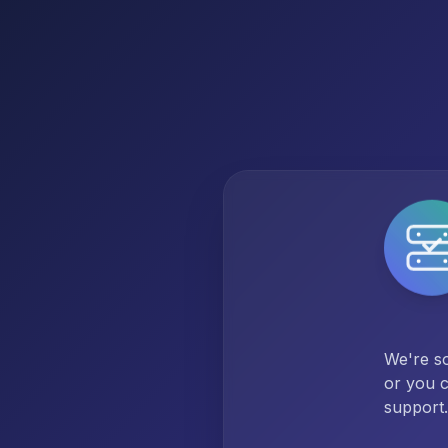
We're so
or you c
support.