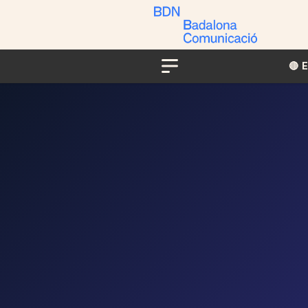
🔴​​
Menu