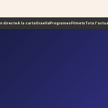
 En directe
A la carta
Graella
Programes
Filmets
Tota l'actua