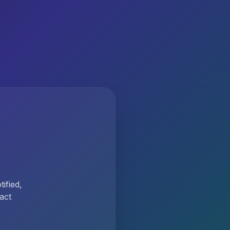
ified,
act