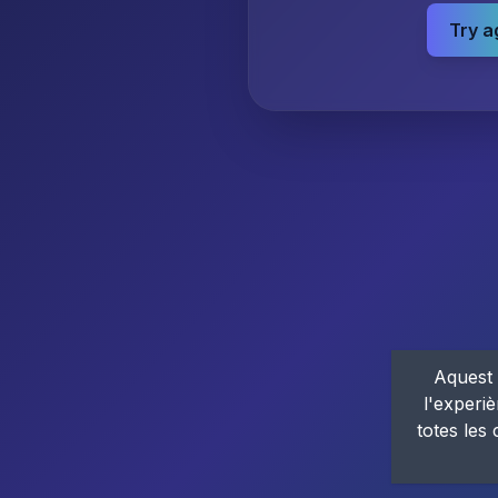
Try a
Aquest 
l'experiè
totes les