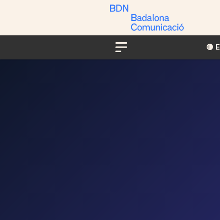
🔴​​
Menu