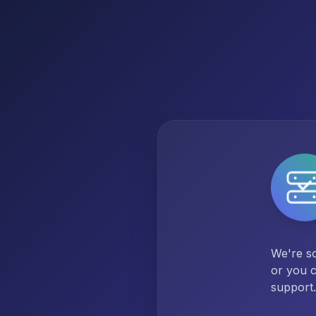
We're so
or you c
support.