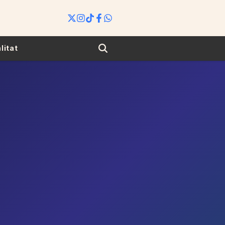
Search
litat