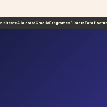
 En directe
A la carta
Graella
Programes
Filmets
Tota l'actua