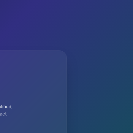
ified,
act