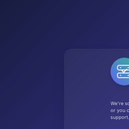
We're so
or you c
support.