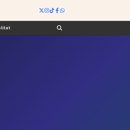
Search
litat