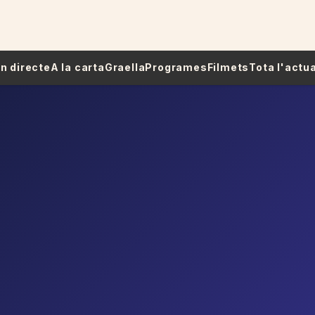
 En directe
A la carta
Graella
Programes
Filmets
Tota l'actua