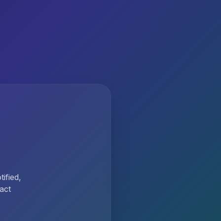
ified,
act