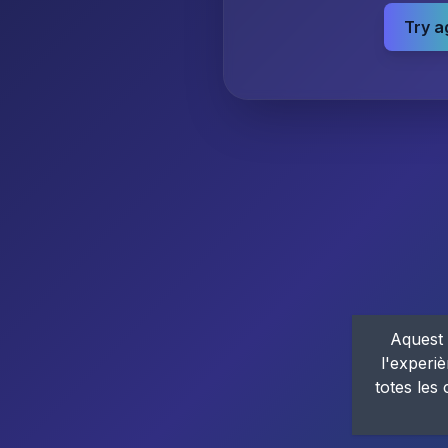
Try a
Aquest 
l'experiè
totes les