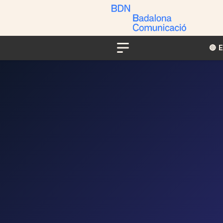
🔴​​
Menu