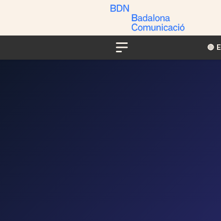
🔴​​
Menu