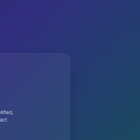
ified,
act