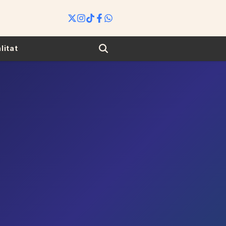
Search
litat