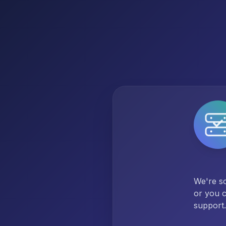
We're so
or you c
support.