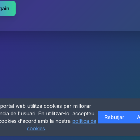
gain
portal web utilitza cookies per millorar
ncia de l'usuari. En utilitzar-lo, accepteu
Rebutjar
A
 cookies d'acord amb la nostra
política de
cookies
.