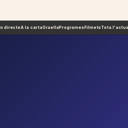
 En directe
A la carta
Graella
Programes
Filmets
Tota l'actua