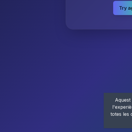
Try a
Aquest 
l'experiè
totes les