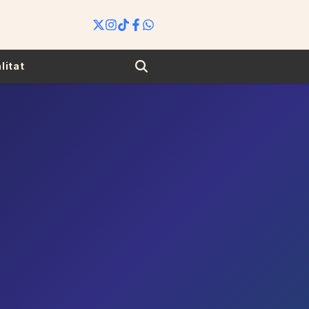
Search
litat