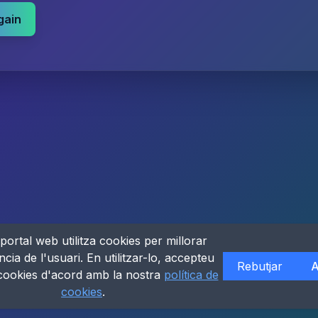
gain
portal web utilitza cookies per millorar
ncia de l'usuari. En utilitzar-lo, accepteu
Rebutjar
A
 cookies d'acord amb la nostra
política de
cookies
.