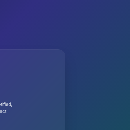
ified,
act