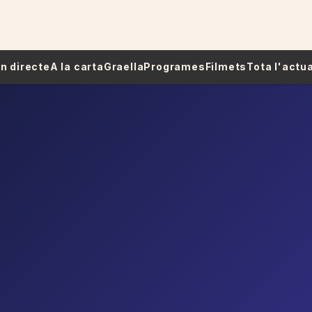
 En directe
A la carta
Graella
Programes
Filmets
Tota l'actua