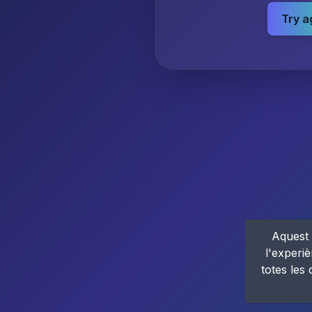
Try a
Aquest 
l'experiè
totes les