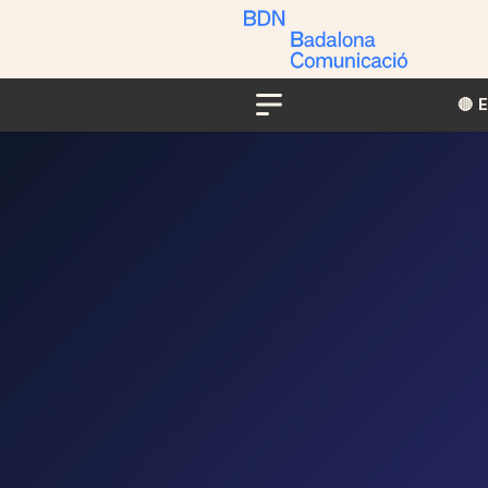
🔴​​
Menu