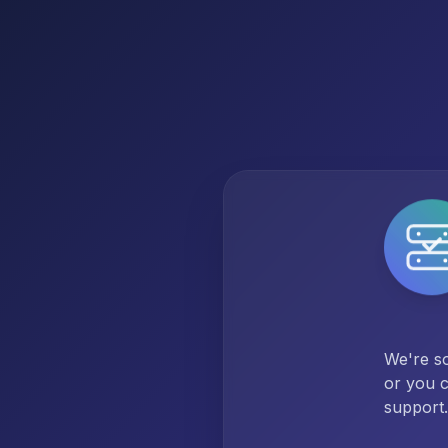
We're so
or you c
support.