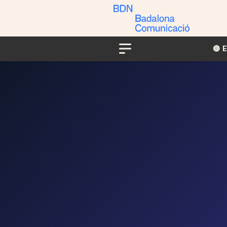
🔴​​
Menu