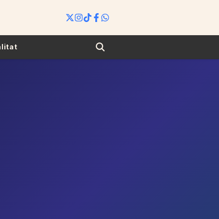
Search
litat