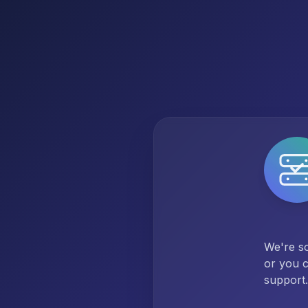
We're so
or you c
support.