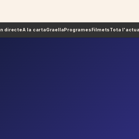
 En directe
A la carta
Graella
Programes
Filmets
Tota l'actua