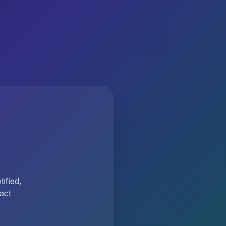
ified,
act