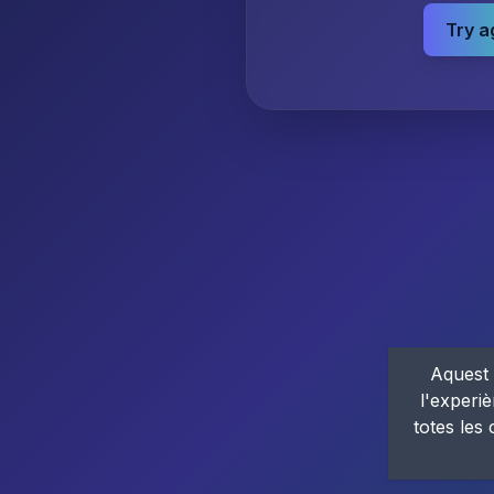
Try a
Aquest 
l'experiè
totes les