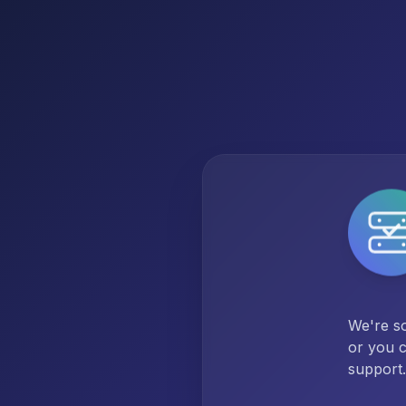
We're so
or you c
support.