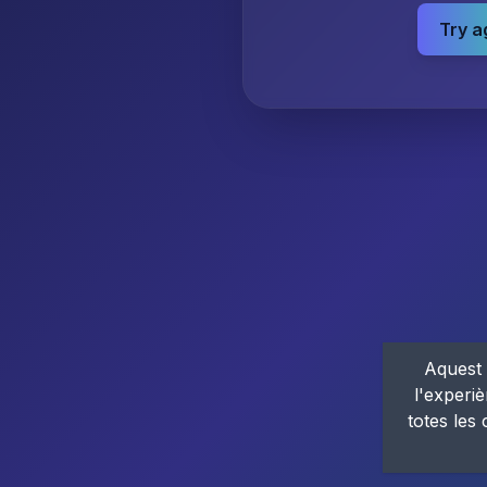
Try a
Aquest 
l'experiè
totes les