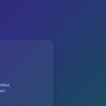
ified,
act