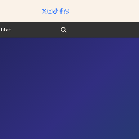
Search
litat