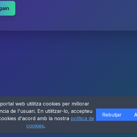
gain
portal web utilitza cookies per millorar
ncia de l'usuari. En utilitzar-lo, accepteu
Rebutjar
A
 cookies d'acord amb la nostra
política de
cookies
.