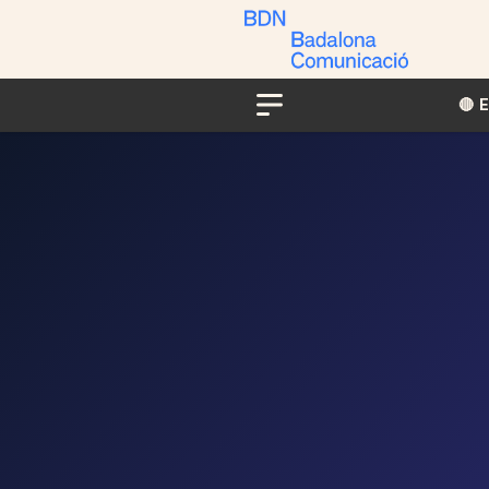
🔴​​
Menu