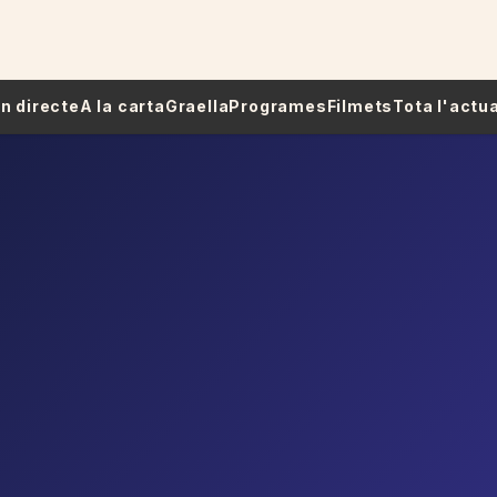
 En directe
A la carta
Graella
Programes
Filmets
Tota l'actua