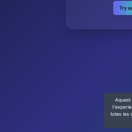
Try a
Aquest 
l'experiè
totes les