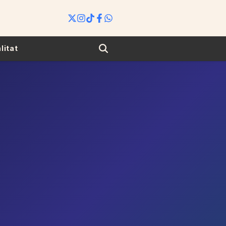
Search
litat