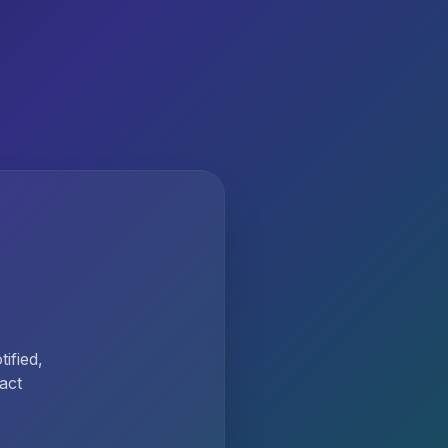
ified,
act