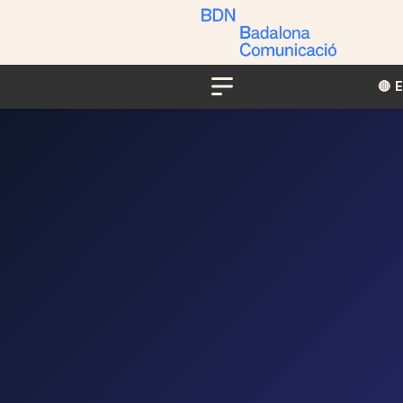
🔴​​
Menu