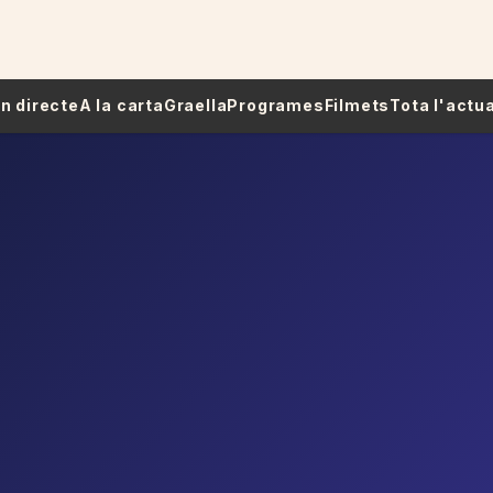
 En directe
A la carta
Graella
Programes
Filmets
Tota l'actua