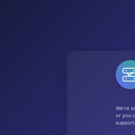
We're so
or you c
support.