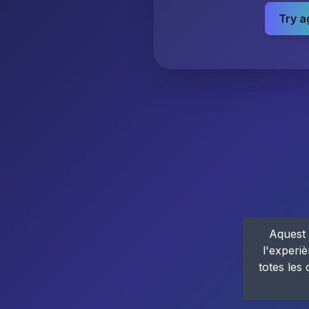
Try a
Aquest 
l'experiè
totes les