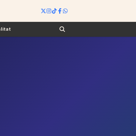
Search
litat