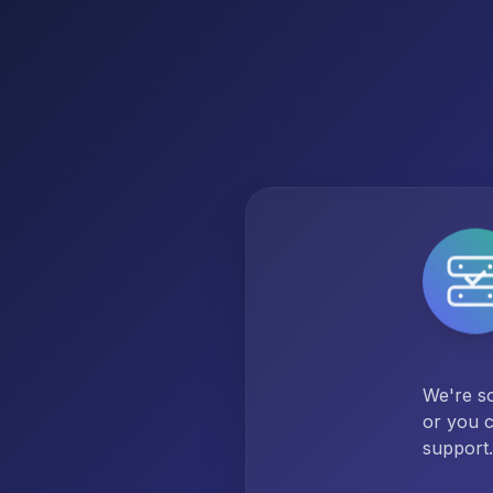
We're so
or you c
support.