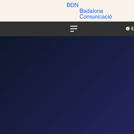
🔴​​
Menu