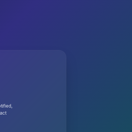
ified,
act