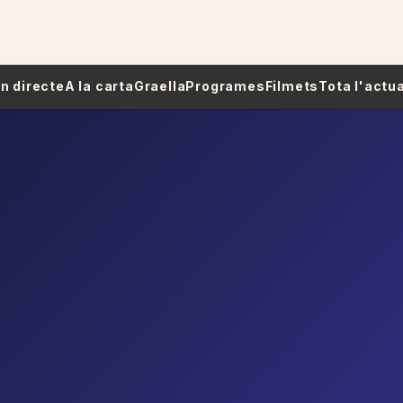
 En directe
A la carta
Graella
Programes
Filmets
Tota l'actua