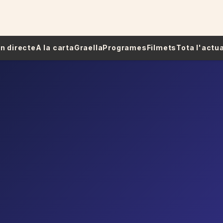
 En directe
A la carta
Graella
Programes
Filmets
Tota l'actua