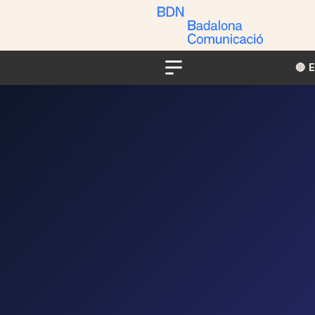
🔴​​
Menu