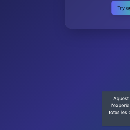
Try a
Aquest 
l'experiè
totes les