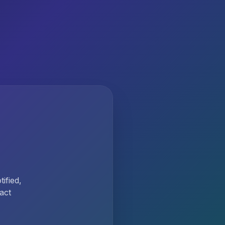
ified,
act