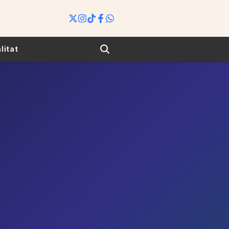
Search
litat