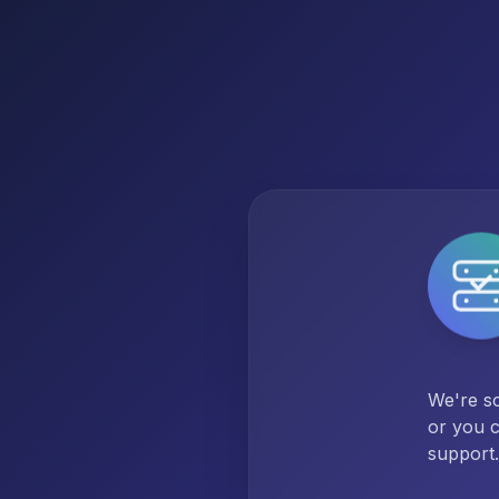
We're so
or you c
support.