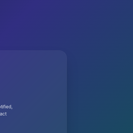
ified,
act