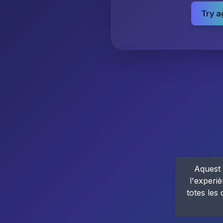
Try a
Aquest 
l'experiè
totes les