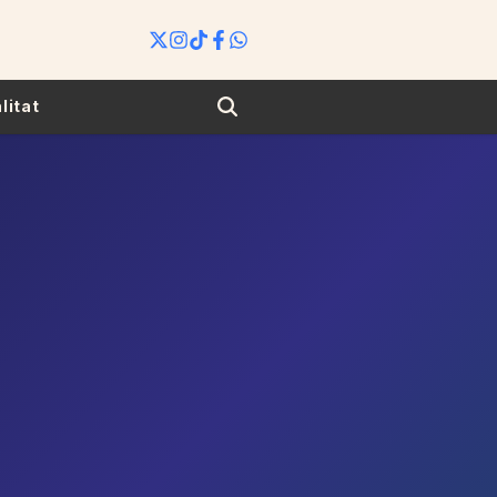
Search
litat