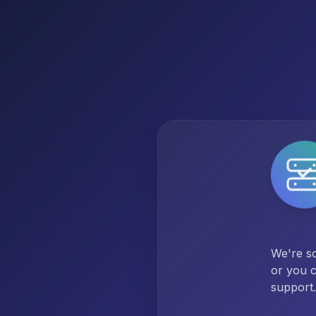
We're so
or you c
support.