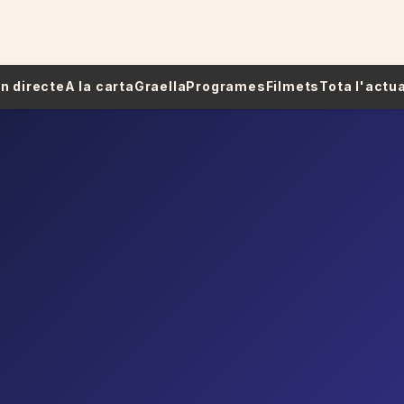
 En directe
A la carta
Graella
Programes
Filmets
Tota l'actua