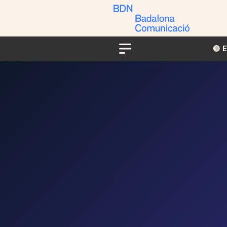
🔴​​
Menu