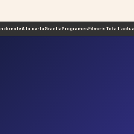
 En directe
A la carta
Graella
Programes
Filmets
Tota l'actua