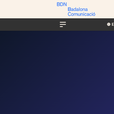
🔴​​
Menu