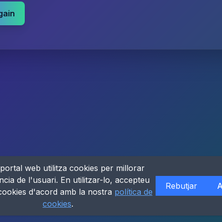
gain
portal web utilitza cookies per millorar
ncia de l'usuari. En utilitzar-lo, accepteu
Rebutjar
A
 cookies d'acord amb la nostra
política de
cookies
.