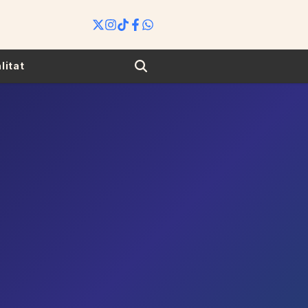
Search
litat