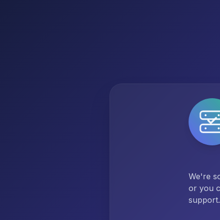
We're so
or you c
support.