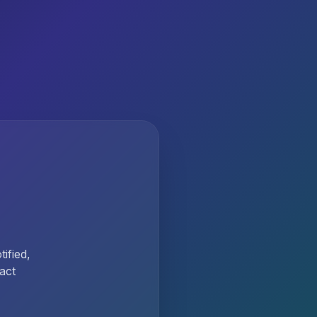
ified,
act