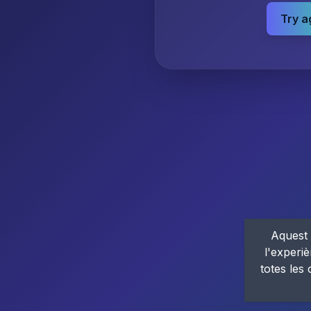
Try a
Aquest 
l'experiè
totes les