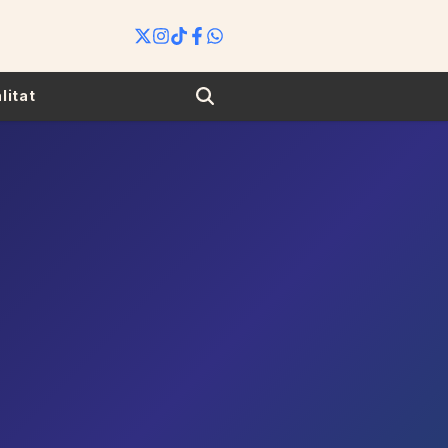
Search
litat