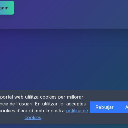
gain
portal web utilitza cookies per millorar
ncia de l'usuari. En utilitzar-lo, accepteu
Rebutjar
A
 cookies d'acord amb la nostra
política de
cookies
.