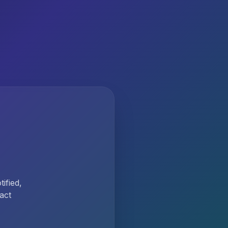
ified,
act