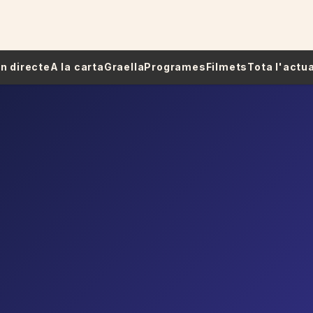
 En directe
A la carta
Graella
Programes
Filmets
Tota l'actua