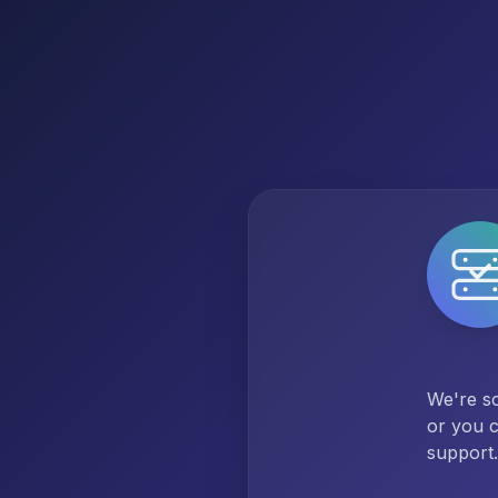
We're so
or you c
support.