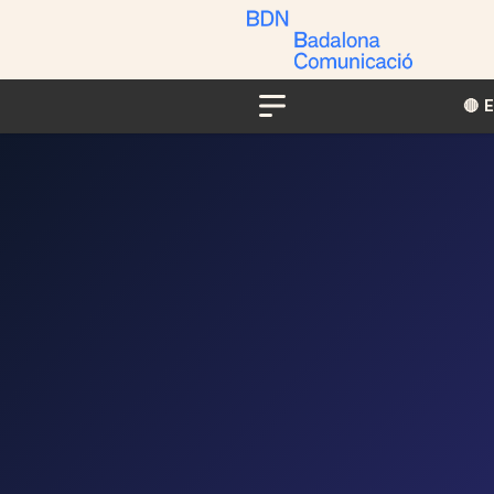
🔴​​
Menu