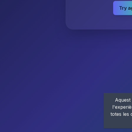
Try a
Aquest 
l'experiè
totes les