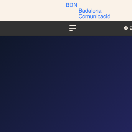
🔴​​
Menu