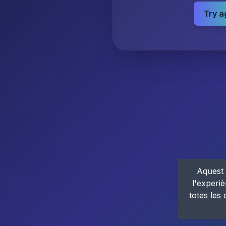
Try a
Aquest 
l'experiè
totes les