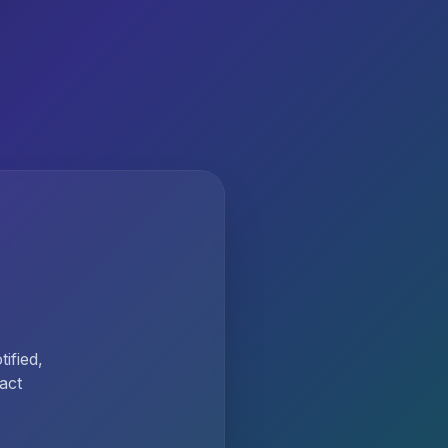
ified,
act