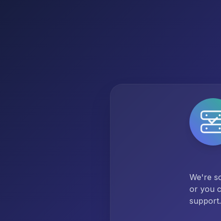
We're so
or you c
support.