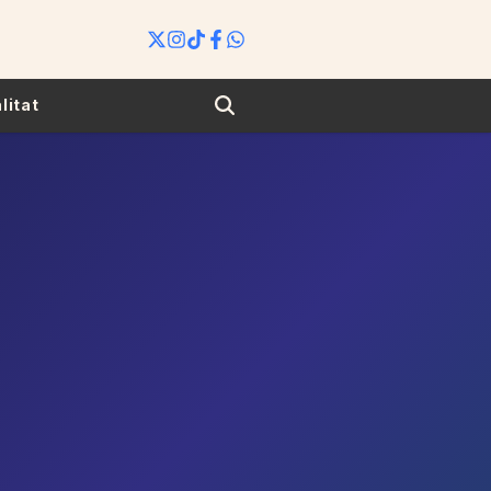
Search
litat