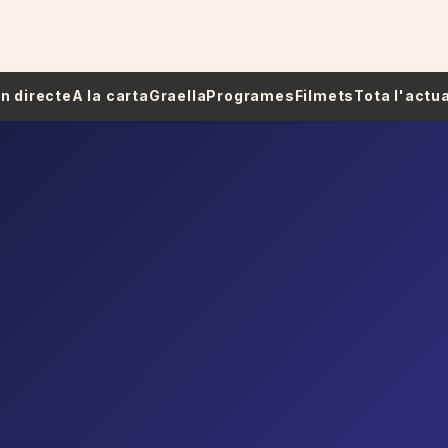
 En directe
A la carta
Graella
Programes
Filmets
Tota l'actua