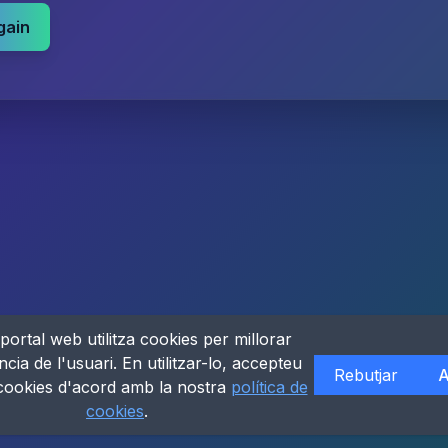
gain
portal web utilitza cookies per millorar
ncia de l'usuari. En utilitzar-lo, accepteu
Rebutjar
A
 cookies d'acord amb la nostra
política de
cookies
.