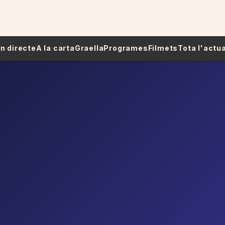
 En directe
A la carta
Graella
Programes
Filmets
Tota l'actua