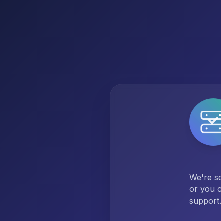
We're so
or you c
support.