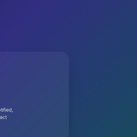
ified,
act