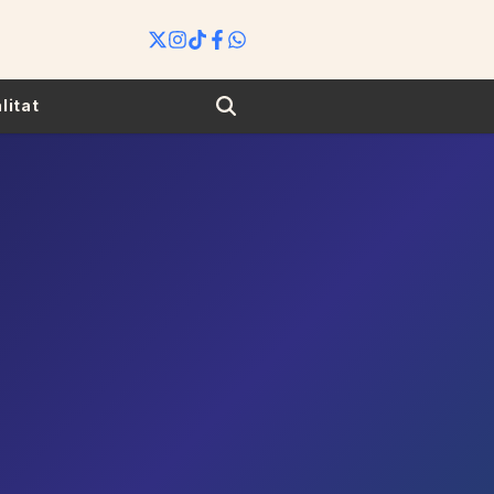
Search
litat