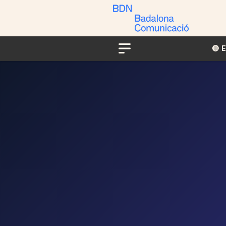
🔴​​
Menu