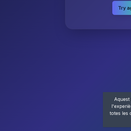
Try a
Aquest 
l'experiè
totes les