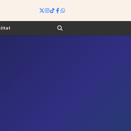
Search
litat