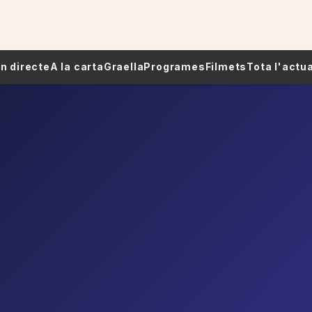
 En directe
A la carta
Graella
Programes
Filmets
Tota l'actua