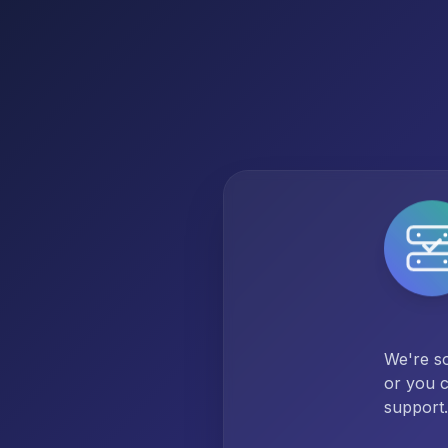
We're so
or you c
support.