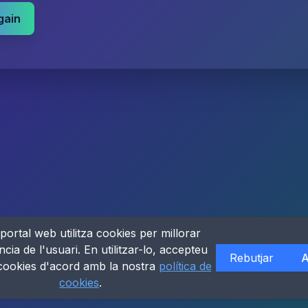
gain
portal web utilitza cookies per millorar
ncia de l'usuari. En utilitzar-lo, accepteu
Rebutjar
A
 cookies d'acord amb la nostra
política de
cookies
.