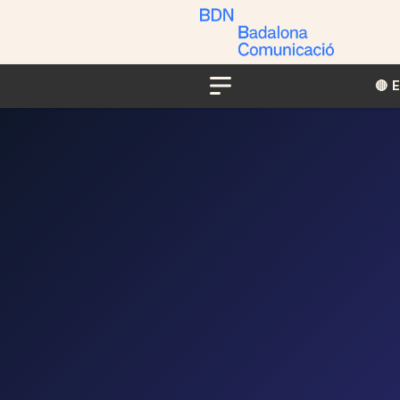
🔴​​
Menu