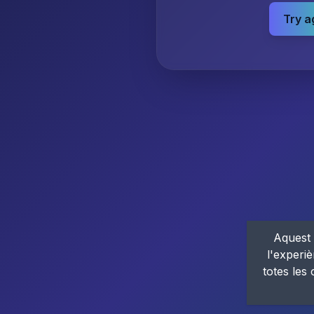
Try a
Aquest 
l'experiè
totes les