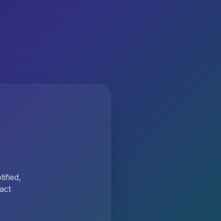
ified,
act