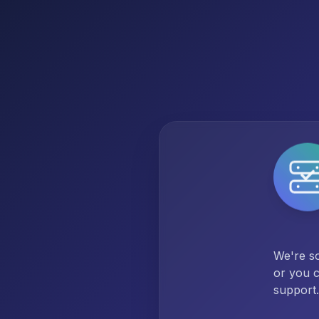
We're so
or you c
support.