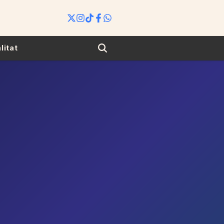
Search
litat