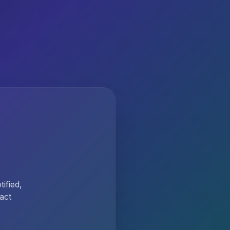
ified,
act