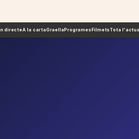
 En directe
A la carta
Graella
Programes
Filmets
Tota l'actua