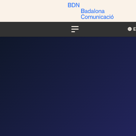
🔴​​
Menu