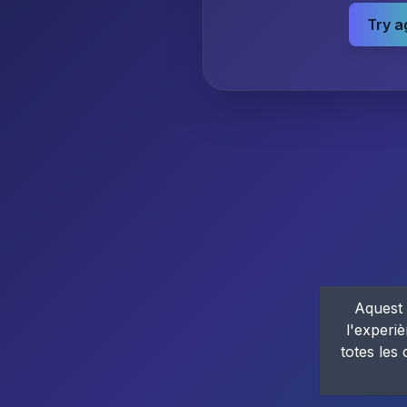
Try a
Aquest 
l'experiè
totes les