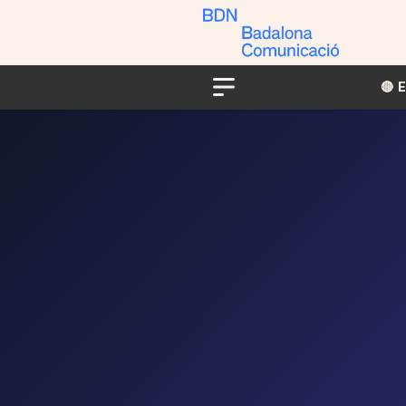
🔴​​
Menu