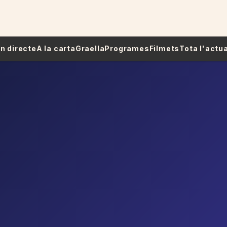
 En directe
A la carta
Graella
Programes
Filmets
Tota l'actua