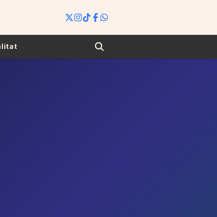
Search
litat