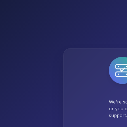
We're so
or you c
support.