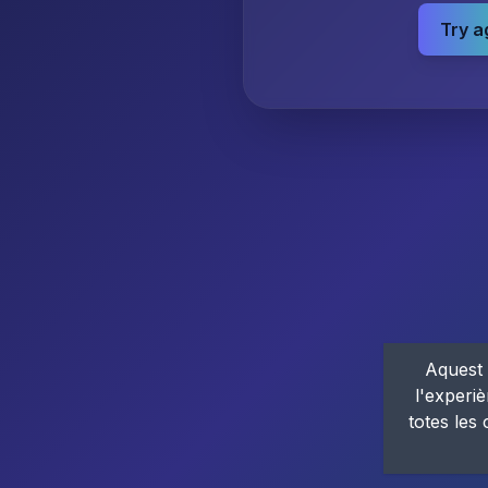
Try a
Aquest 
l'experiè
totes les