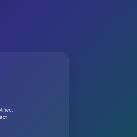
ified,
act