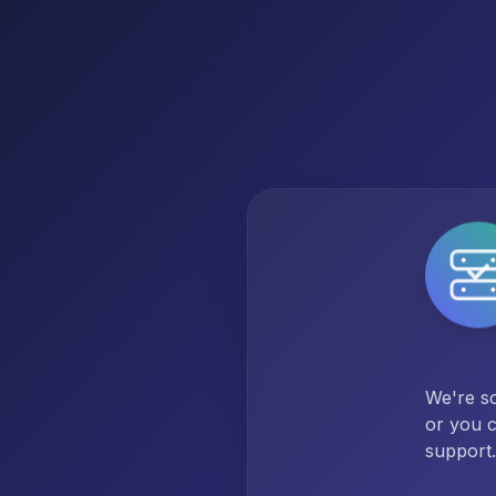
We're so
or you c
support.