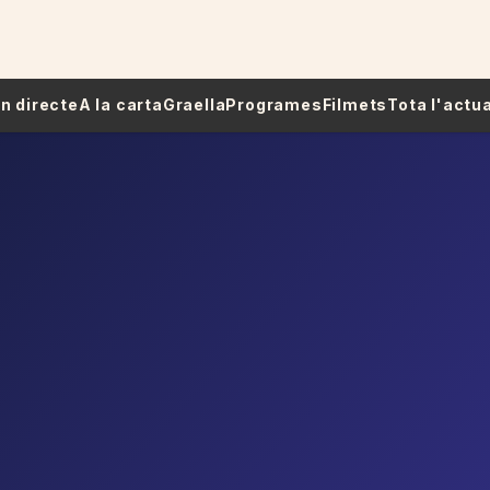
 En directe
A la carta
Graella
Programes
Filmets
Tota l'actua