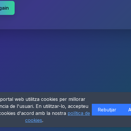
gain
portal web utilitza cookies per millorar
ncia de l'usuari. En utilitzar-lo, accepteu
Rebutjar
A
 cookies d'acord amb la nostra
política de
cookies
.