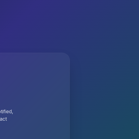
ified,
act