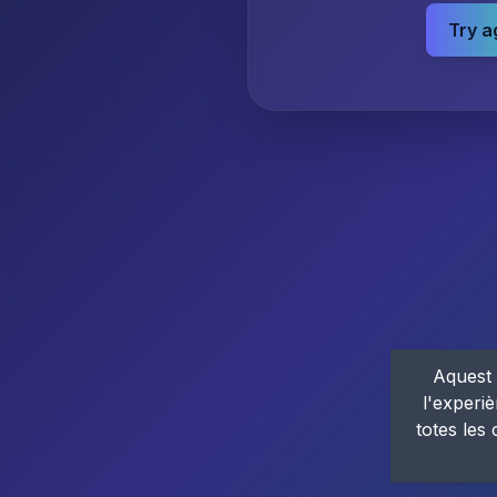
Try a
Aquest 
l'experiè
totes les