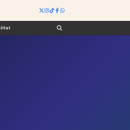
Search
litat