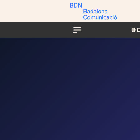
🔴​​
Menu