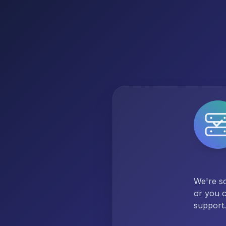
We're so
or you c
support.