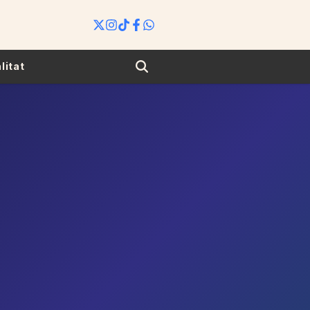
Search
litat