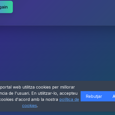
gain
portal web utilitza cookies per millorar
ncia de l'usuari. En utilitzar-lo, accepteu
Rebutjar
A
 cookies d'acord amb la nostra
política de
cookies
.