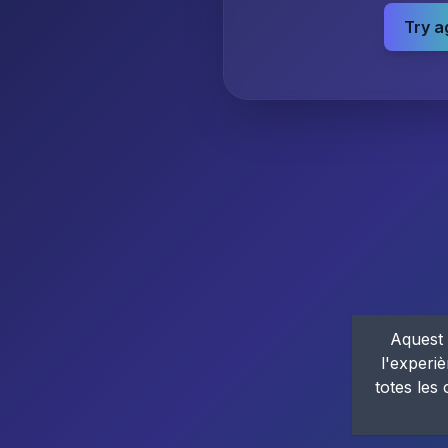
Try a
Aquest 
l'experiè
totes les