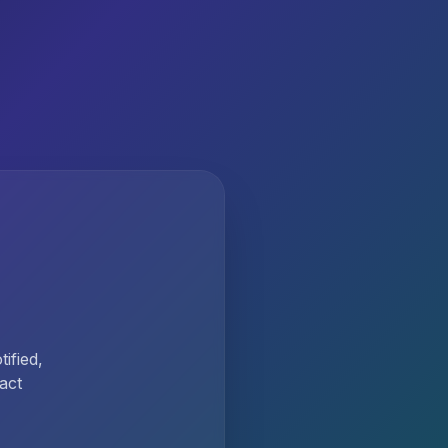
ified,
act