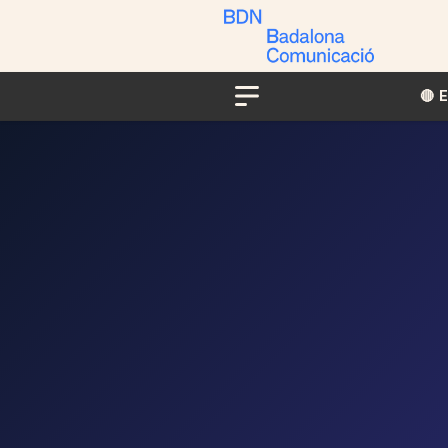
🔴​​
Menu