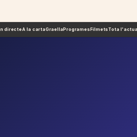
 En directe
A la carta
Graella
Programes
Filmets
Tota l'actua