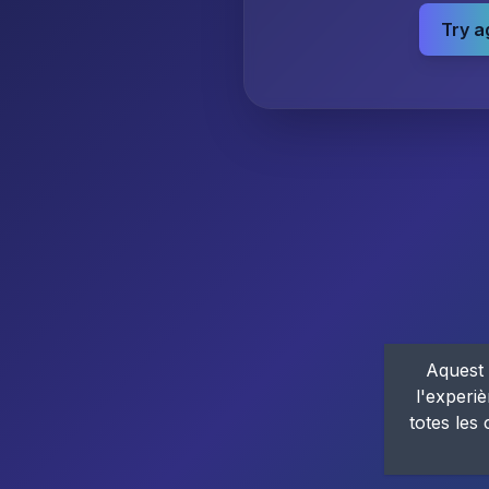
Try a
Aquest 
l'experiè
totes les