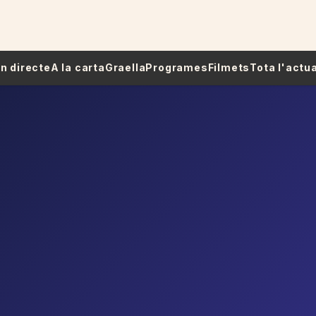
 En directe
A la carta
Graella
Programes
Filmets
Tota l'actua