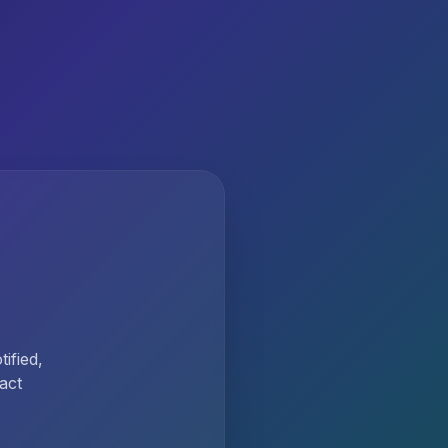
ified,
act