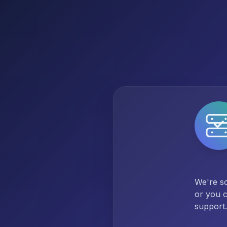
We're so
or you c
support.