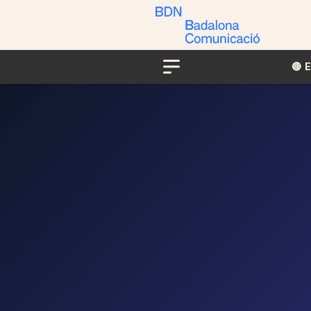
🔴​​
Menu