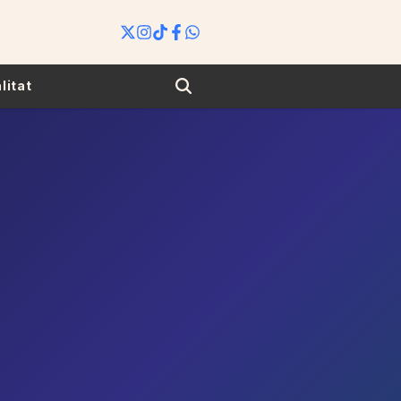
Search
litat