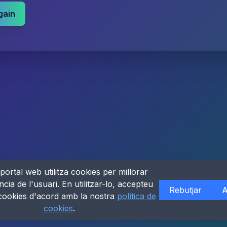
gain
portal web utilitza cookies per millorar
ncia de l'usuari. En utilitzar-lo, accepteu
Rebutjar
A
 cookies d'acord amb la nostra
política de
cookies
.