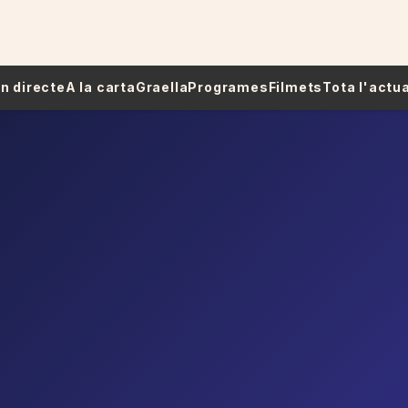
 En directe
A la carta
Graella
Programes
Filmets
Tota l'actua