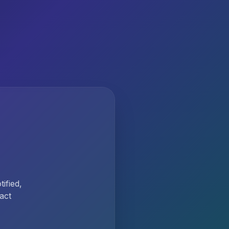
ified,
act