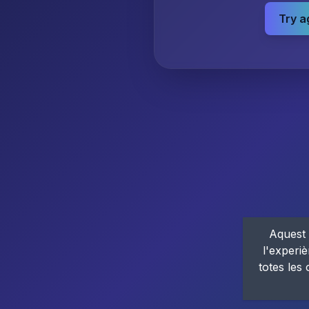
Try a
Aquest 
l'experiè
totes les