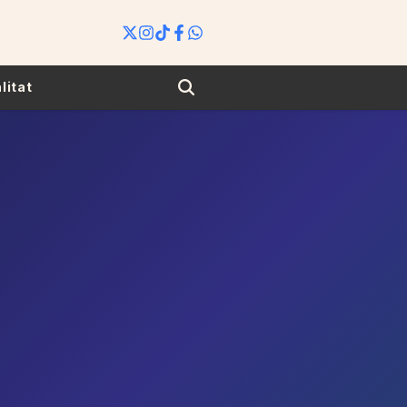
Search
litat