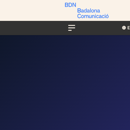
🔴​​
Menu