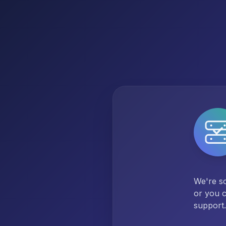
We're so
or you c
support.