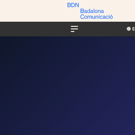
🔴​​
Menu