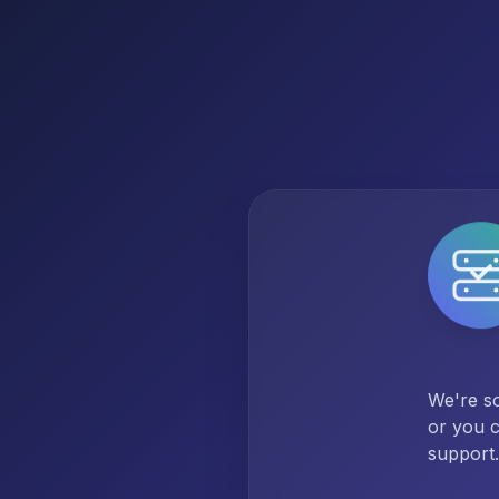
We're so
or you c
support.