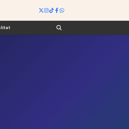
Search
litat