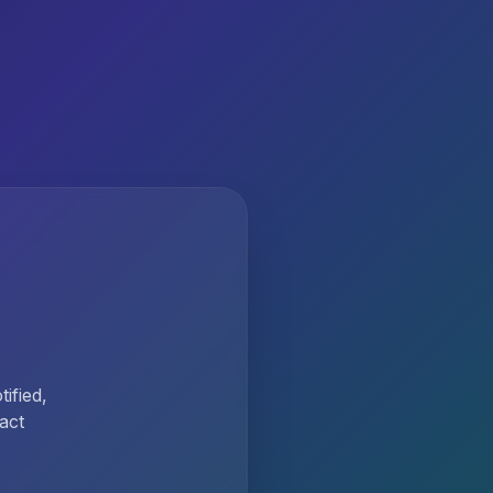
ified,
act