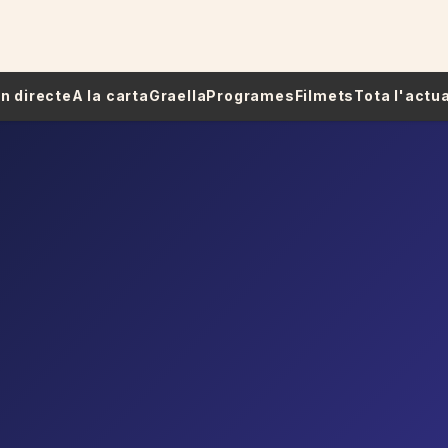
 En directe
A la carta
Graella
Programes
Filmets
Tota l'actua