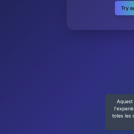
Try a
Aquest 
l'experiè
totes les