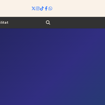
Search
litat