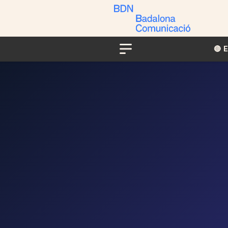
🔴​​
Menu