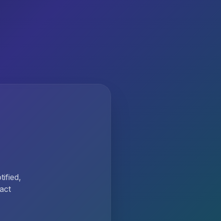
ified,
act