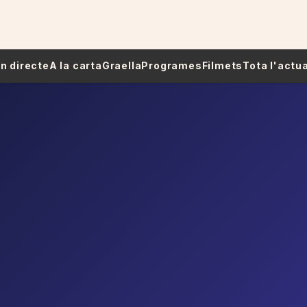
 En directe
A la carta
Graella
Programes
Filmets
Tota l'actua