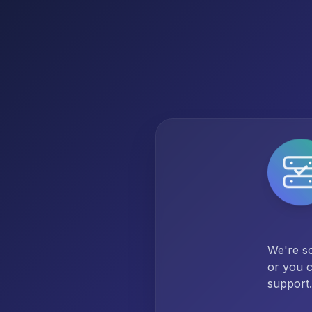
We're so
or you c
support.