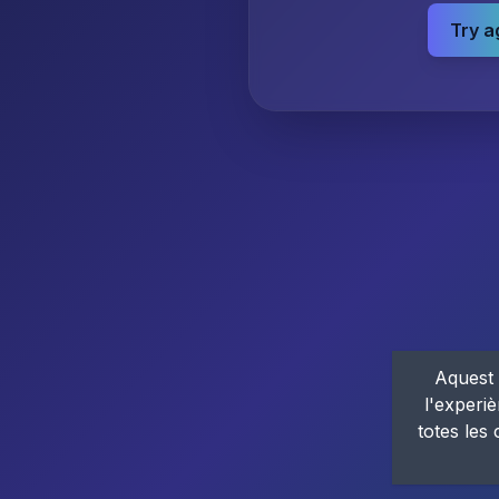
Try a
Aquest 
l'experiè
totes les