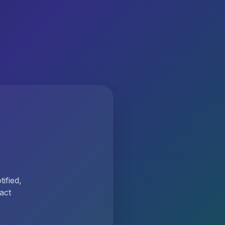
ified,
act