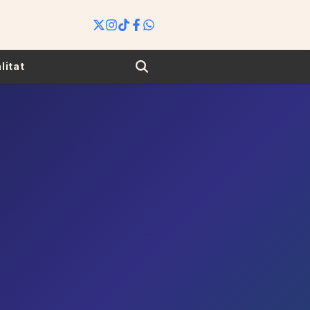
Search
litat