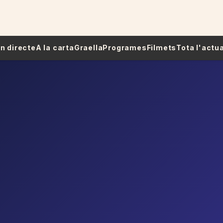
 En directe
A la carta
Graella
Programes
Filmets
Tota l'actua