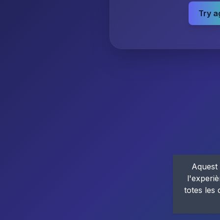
Try a
Aquest 
l'experiè
totes les