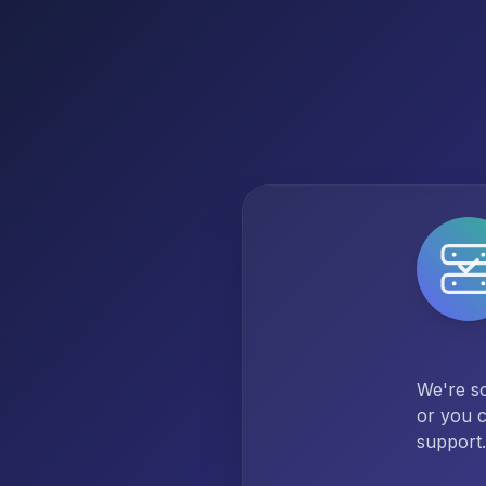
We're so
or you c
support.