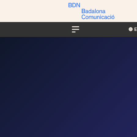
🔴​​
Menu