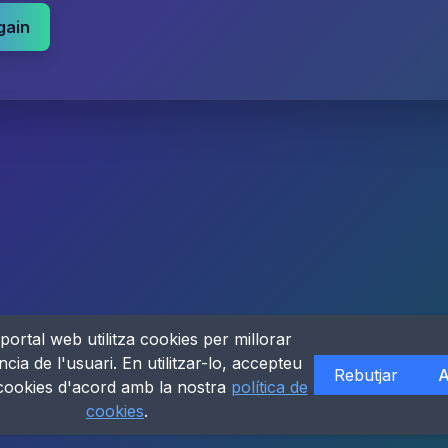
gain
portal web utilitza cookies per millorar
ncia de l'usuari. En utilitzar-lo, accepteu
Rebutjar
A
 cookies d'acord amb la nostra
política de
cookies
.