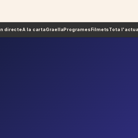
 En directe
A la carta
Graella
Programes
Filmets
Tota l'actua