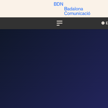
🔴​​
Menu