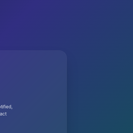
ified,
act