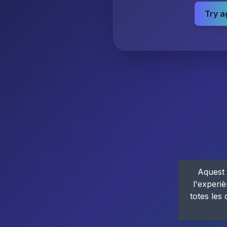
Try a
Aquest 
l'experiè
totes les