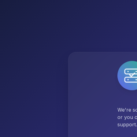
We're so
or you c
support.