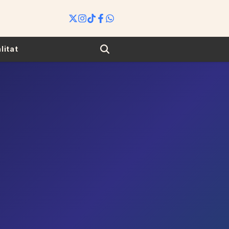
Search
litat