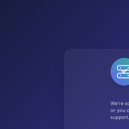
We're so
or you c
support.