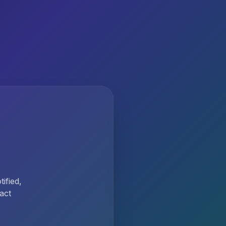
ified,
act