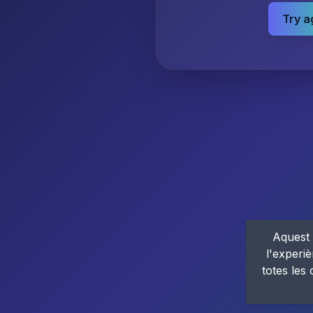
Try a
Aquest 
l'experiè
totes les