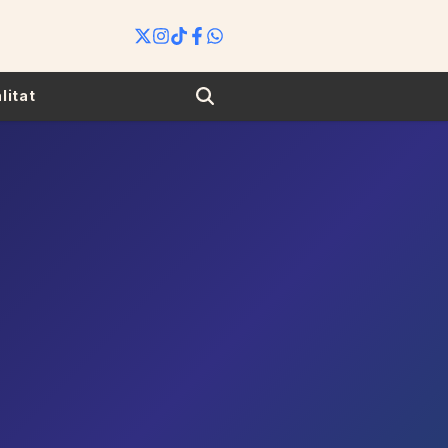
Search
litat