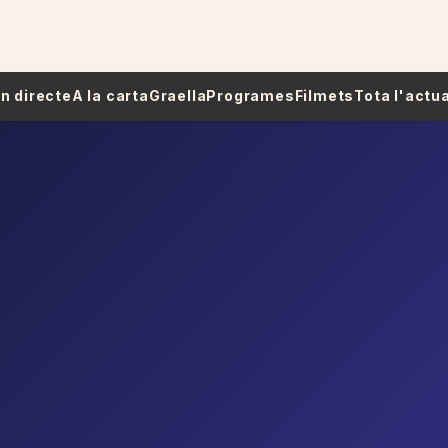
 En directe
A la carta
Graella
Programes
Filmets
Tota l'actua