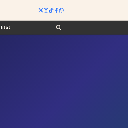
Search
litat