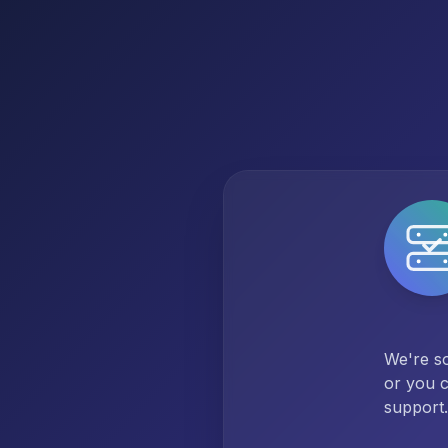
We're so
or you c
support.