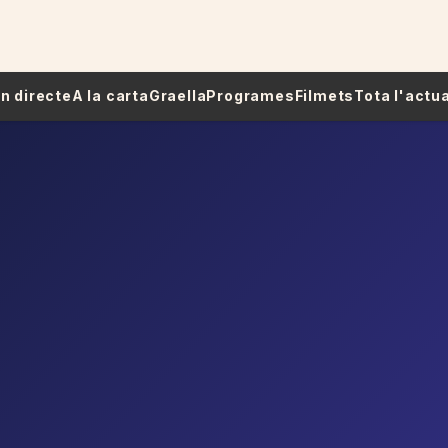
 En directe
A la carta
Graella
Programes
Filmets
Tota l'actua