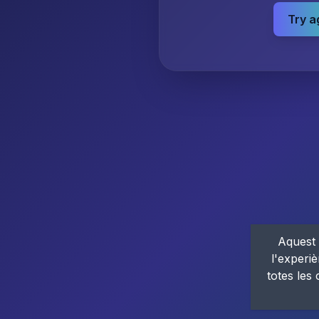
Try a
Aquest 
l'experiè
totes les