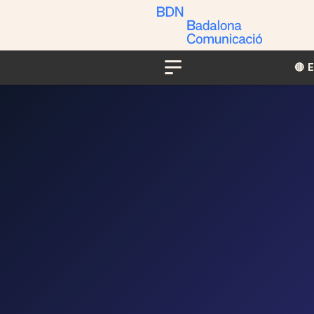
🔴​​
Menu