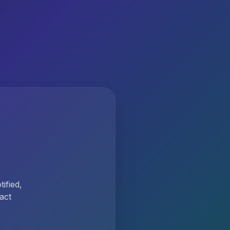
ified,
act