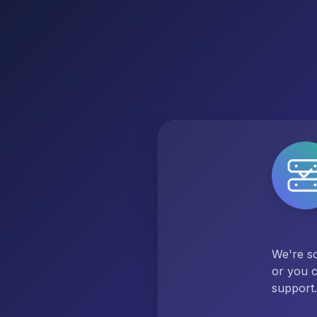
We're so
or you c
support.