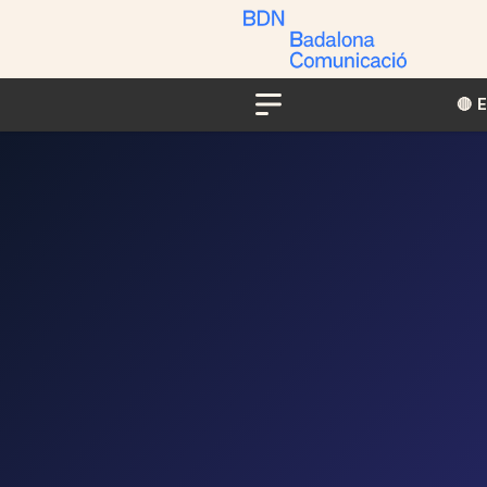
🔴​​
Menu