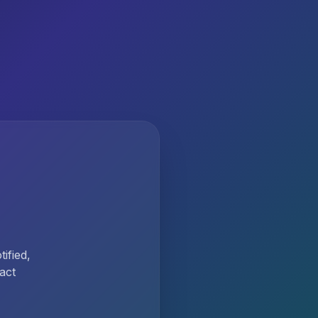
ified,
act