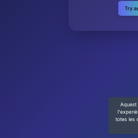
Try a
Aquest 
l'experiè
totes les