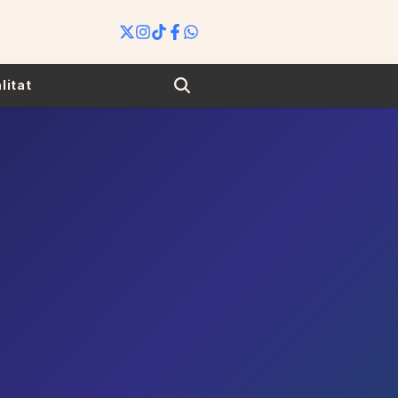
Search
litat