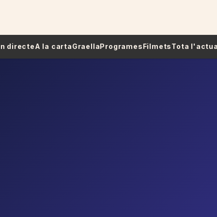
 En directe
A la carta
Graella
Programes
Filmets
Tota l'actua