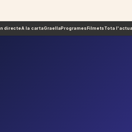
 En directe
A la carta
Graella
Programes
Filmets
Tota l'actua