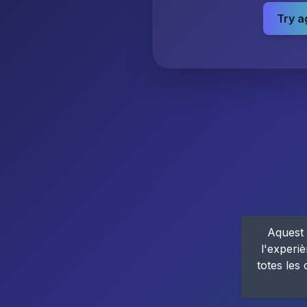
Try a
Aquest 
l'experiè
totes les