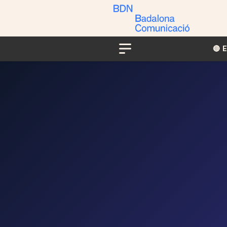
🔴​​
Menu