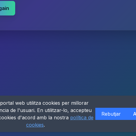
gain
portal web utilitza cookies per millorar
ncia de l'usuari. En utilitzar-lo, accepteu
Rebutjar
A
 cookies d'acord amb la nostra
política de
cookies
.