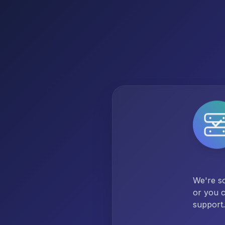
We're so
or you c
support.