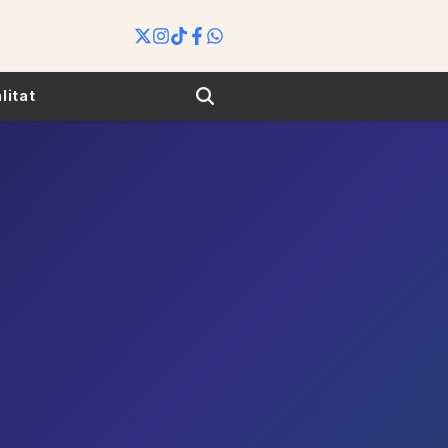
Search
litat