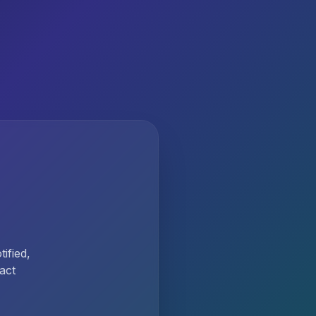
ified,
act